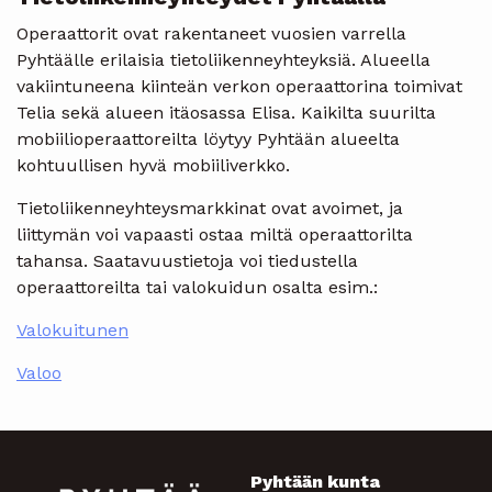
Operaattorit ovat rakentaneet vuosien varrella
Pyhtäälle erilaisia tietoliikenneyhteyksiä. Alueella
vakiintuneena kiinteän verkon operaattorina toimivat
Telia sekä alueen itäosassa Elisa. Kaikilta suurilta
mobiilioperaattoreilta löytyy Pyhtään alueelta
kohtuullisen hyvä mobiiliverkko.
Tietoliikenneyhteysmarkkinat ovat avoimet, ja
liittymän voi vapaasti ostaa miltä operaattorilta
tahansa. Saatavuustietoja voi tiedustella
operaattoreilta tai valokuidun osalta esim.:
Valokuitunen
Valoo
Pyhtään kunta