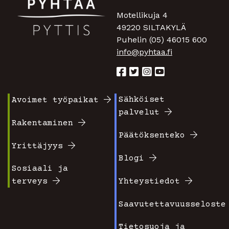
Motellikuja 4
49220 SILTAKYLÄ
Puhelin (05) 46015 600
info@pyhtaa.fi
Sähköiset
Avoimet työpaikat
Footer
Footer
palvelut
valikko
valikko
Rakentaminen
Päätöksenteko
1
2
Yrittäjyys
Blogi
Sosiaali ja
terveys
Yhteystiedot
Saavutettavuusseloste
Tietosuoja ja