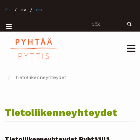
Hoppa
till
fi
/
sv
/
en
huvudinnehåll
Sök
Sök
Mobiilivalikko
Päävalikko
Tietoliikenneyhteydet
Tietoliikenneyhteydet
Tietoliikenneyhteydet Pyhtäällä