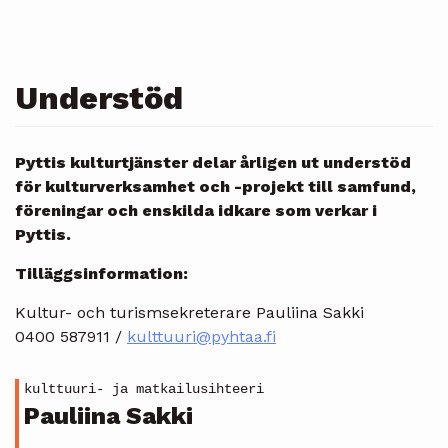
Understöd
Pyttis kulturtjänster delar årligen ut understöd
för kulturverksamhet och -projekt till samfund,
föreningar och enskilda idkare som verkar i
Pyttis.
Tilläggsinformation:
Kultur- och turismsekreterare Pauliina Sakki
0400 587911 /
kulttuuri@pyhtaa.fi
kulttuuri- ja matkailusihteeri
Pauliina Sakki