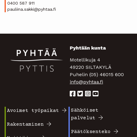
0400 587 911
pauliina.sakki@pyhtaa.fi
Pyhtään kunta
Motellikuja 4
49220 SILTAKYLÄ
Puhelin (05) 46015 600
info@pyhtaa.fi
Sähköiset
Avoimet työpaikat
Footer
Footer
palvelut
valikko
valikko
Rakentaminen
Päätöksenteko
1
2