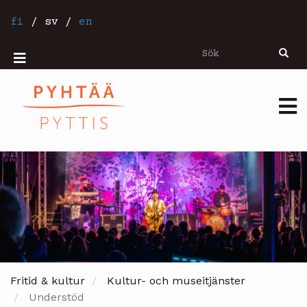
Hoppa
till
fi
/
sv
/
en
huvudinnehåll
Sök
Sök
Mobiilivalikko
Päävalikko
Fritid & kultur
Kultur- och museitjänster
Understöd