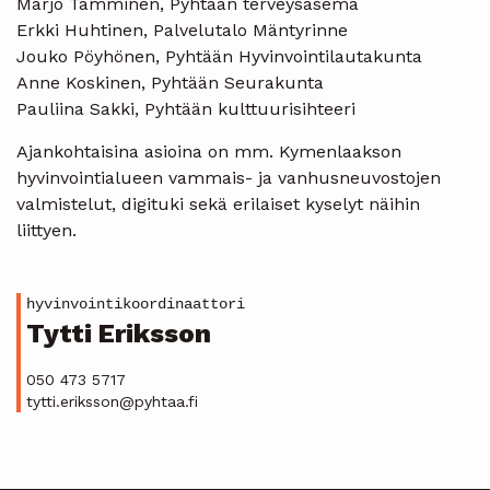
Marjo Tamminen, Pyhtään terveysasema
Erkki Huhtinen, Palvelutalo Mäntyrinne
Jouko Pöyhönen, Pyhtään Hyvinvointilautakunta
Anne Koskinen, Pyhtään Seurakunta
Pauliina Sakki, Pyhtään kulttuurisihteeri
Ajankohtaisina asioina on mm. Kymenlaakson
hyvinvointialueen vammais- ja vanhusneuvostojen
valmistelut, digituki sekä erilaiset kyselyt näihin
liittyen.
hyvinvointikoordinaattori
Tytti Eriksson
050 473 5717
tytti.eriksson@pyhtaa.fi