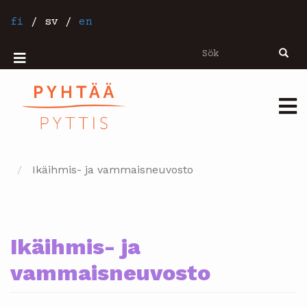
Hoppa
till
fi
/
sv
/
en
huvudinnehåll
Sök
Sök
Mobiilivalikko
Päävalikko
Ikäihmis- ja vammaisneuvosto
Ikäihmis- ja
vammaisneuvosto