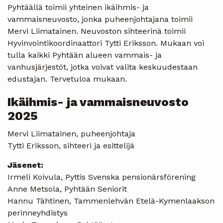
Pyhtäällä toimii yhteinen ikäihmis- ja
vammaisneuvosto, jonka puheenjohtajana toimii
Mervi Liimatainen. Neuvoston sihteerinä toimii
Hyvinvointikoordinaattori Tytti Eriksson. Mukaan voi
tulla kaikki Pyhtään alueen vammais- ja
vanhusjärjestöt, jotka voivat valita keskuudestaan
edustajan. Tervetuloa mukaan.
Ikäihmis- ja vammaisneuvosto
2025
Mervi Liimatainen, puheenjohtaja
Tytti Eriksson, sihteeri ja esittelijä
Jäsenet:
Irmeli Koivula, Pyttis Svenska pensionärsförening
Anne Metsola, Pyhtään Seniorit
Hannu Tähtinen, Tammenlehvän Etelä-Kymenlaakson
perinneyhdistys