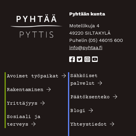
Pyhtään kunta
Motellikuja 4
49220 SILTAKYLÄ
Puhelin (05) 46015 600
info@pyhtaa.fi
Sähköiset
Avoimet työpaikat
Footer
Footer
palvelut
valikko
valikko
Rakentaminen
Päätöksenteko
1
2
Yrittäjyys
Blogi
Sosiaali ja
terveys
Yhteystiedot