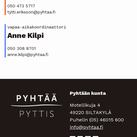
050 473 5717
tytti.eriksson@pyhtaa.fi
vapaa-aikakoordinaattori
Anne Kilpi
050 308 8701
anne.kilpi@pyhtaa.fi
Pyhtään kunta
Motellikuja 4
49220 SILTAKYLÄ
Puhelin (05) 46015 600
info@pyhtaa.fi