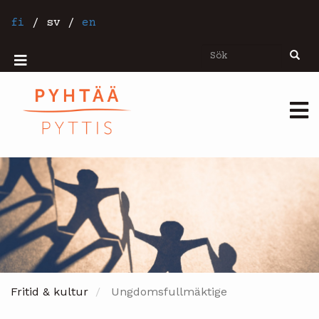
Hoppa
till
fi
/
sv
/
en
huvudinnehåll
Sök
Sök
Mobiilivalikko
Päävalikko
Fritid & kultur
Ungdomsfullmäktige