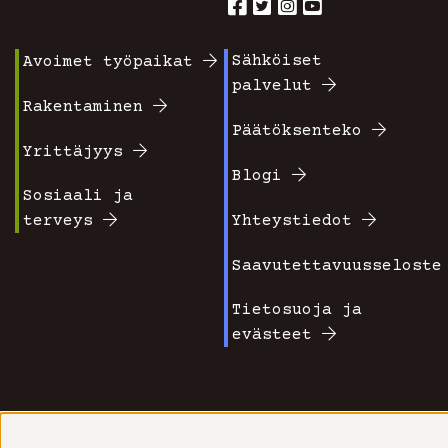
Sähköiset
Avoimet työpaikat
Footer
Footer
palvelut
valikko
valikko
Rakentaminen
Päätöksenteko
1
2
Yrittäjyys
Blogi
Sosiaali ja
terveys
Yhteystiedot
Saavutettavuusseloste
Tietosuoja ja
evästeet