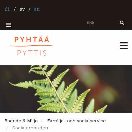
Hoppa
till
fi
/
sv
/
en
huvudinnehåll
Sök
Sök
Mobiilivalikko
Päävalikko
Boende & Miljö
Familje- och socialservice
Socialombuden