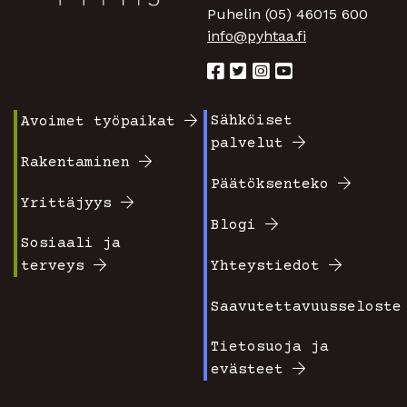
Puhelin (05) 46015 600
info@pyhtaa.fi
Sähköiset
Avoimet työpaikat
Footer
Footer
palvelut
valikko
valikko
Rakentaminen
Päätöksenteko
1
2
Yrittäjyys
Blogi
Sosiaali ja
terveys
Yhteystiedot
Saavutettavuusseloste
Tietosuoja ja
evästeet