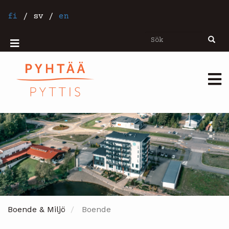
Hoppa
till
fi
/
sv
/
en
huvudinnehåll
Sök
Sök
Mobiilivalikko
Päävalikko
Boende & Miljö
Boende