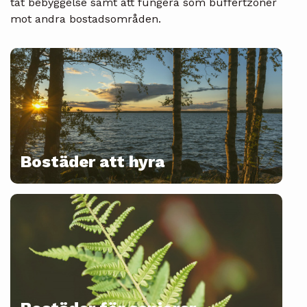
tät bebyggelse samt att fungera som buffertzoner
mot andra bostadsområden.
Bostäder att hyra