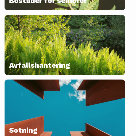
Bostäder för seniorer
Avfallshantering
Sotning