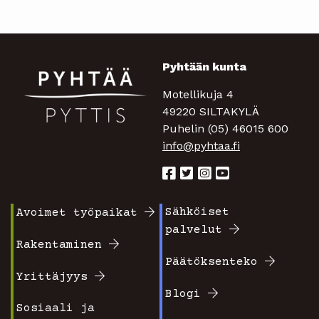
Pyhtään kunta
Motellikuja 4
49220 SILTAKYLÄ
Puhelin (05) 46015 600
info@pyhtaa.fi
Sähköiset
Avoimet työpaikat
Footer
Footer
palvelut
valikko
valikko
Rakentaminen
Päätöksenteko
1
2
Yrittäjyys
Blogi
Sosiaali ja