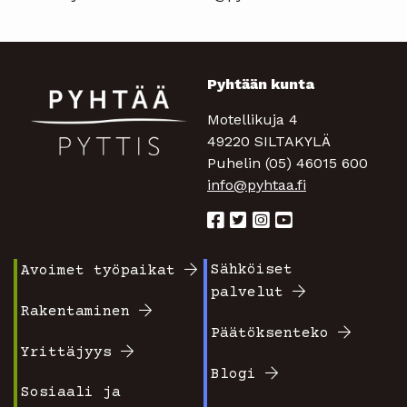
Pyhtään kunta
Motellikuja 4
49220 SILTAKYLÄ
Puhelin (05) 46015 600
info@pyhtaa.fi
Sähköiset
Avoimet työpaikat
Footer
Footer
palvelut
valikko
valikko
Rakentaminen
Päätöksenteko
1
2
Yrittäjyys
Blogi
Sosiaali ja