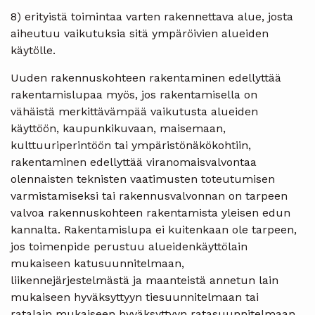
8) erityistä toimintaa varten rakennettava alue, josta
aiheutuu vaikutuksia sitä ympäröivien alueiden
käytölle.
Uuden rakennuskohteen rakentaminen edellyttää
rakentamislupaa myös, jos rakentamisella on
vähäistä merkittävämpää vaikutusta alueiden
käyttöön, kaupunkikuvaan, maisemaan,
kulttuuriperintöön tai ympäristönäkökohtiin,
rakentaminen edellyttää viranomaisvalvontaa
olennaisten teknisten vaatimusten toteutumisen
varmistamiseksi tai rakennusvalvonnan on tarpeen
valvoa rakennuskohteen rakentamista yleisen edun
kannalta. Rakentamislupa ei kuitenkaan ole tarpeen,
jos toimenpide perustuu alueidenkäyttölain
mukaiseen katusuunnitelmaan,
liikennejärjestelmästä ja maanteistä annetun lain
mukaiseen hyväksyttyyn tiesuunnitelmaan tai
ratalain mukaiseen hyväksyttyyn ratasuunnitelmaan.