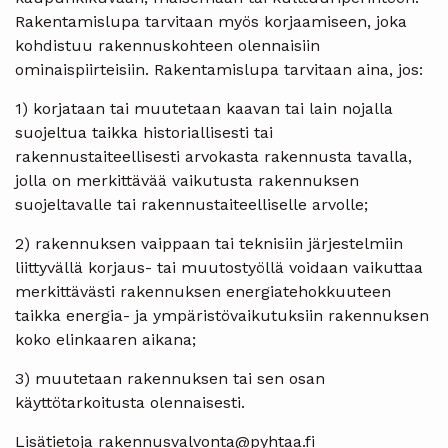
Rakentamislupa tarvitaan myös korjaamiseen, joka
kohdistuu rakennuskohteen olennaisiin
ominaispiirteisiin. Rakentamislupa tarvitaan aina, jos:
1) korjataan tai muutetaan kaavan tai lain nojalla
suojeltua taikka historiallisesti tai
rakennustaiteellisesti arvokasta rakennusta tavalla,
jolla on merkittävää vaikutusta rakennuksen
suojeltavalle tai rakennustaiteelliselle arvolle;
2) rakennuksen vaippaan tai teknisiin järjestelmiin
liittyvällä korjaus- tai muutostyöllä voidaan vaikuttaa
merkittävästi rakennuksen energiatehokkuuteen
taikka energia- ja ympäristövaikutuksiin rakennuksen
koko elinkaaren aikana;
3) muutetaan rakennuksen tai sen osan
käyttötarkoitusta olennaisesti.
Lisätietoja rakennusvalvonta@pyhtaa.fi