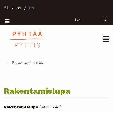
Hoppa
till
fi
/
sv
/
en
huvudinnehåll
Sök
Sök
Mobiilivalikko
Päävalikko
Rakentamislupa
Rakentamislupa
Rakentamislupa
(RakL § 42)