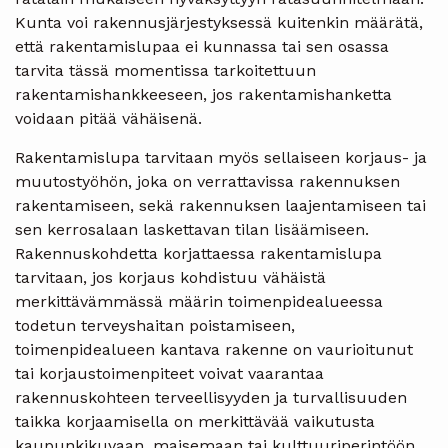
Kunta voi rakennusjärjestyksessä kuitenkin määrätä,
että rakentamislupaa ei kunnassa tai sen osassa
tarvita tässä momentissa tarkoitettuun
rakentamishankkeeseen, jos rakentamishanketta
voidaan pitää vähäisenä.
Rakentamislupa tarvitaan myös sellaiseen korjaus- ja
muutostyöhön, joka on verrattavissa rakennuksen
rakentamiseen, sekä rakennuksen laajentamiseen tai
sen kerrosalaan laskettavan tilan lisäämiseen.
Rakennuskohdetta korjattaessa rakentamislupa
tarvitaan, jos korjaus kohdistuu vähäistä
merkittävämmässä määrin toimenpidealueessa
todetun terveyshaitan poistamiseen,
toimenpidealueen kantava rakenne on vaurioitunut
tai korjaustoimenpiteet voivat vaarantaa
rakennuskohteen terveellisyyden ja turvallisuuden
taikka korjaamisella on merkittävää vaikutusta
kaupunkikuvaan, maisemaan tai kulttuuriperintöön.