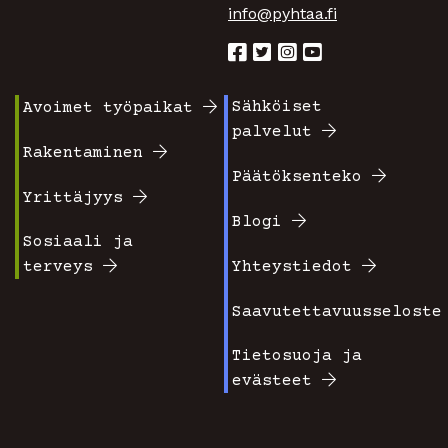
info@pyhtaa.fi
Sähköiset
Avoimet työpaikat
Footer
Footer
palvelut
valikko
valikko
Rakentaminen
Päätöksenteko
1
2
Yrittäjyys
Blogi
Sosiaali ja
terveys
Yhteystiedot
Saavutettavuusseloste
Tietosuoja ja
evästeet