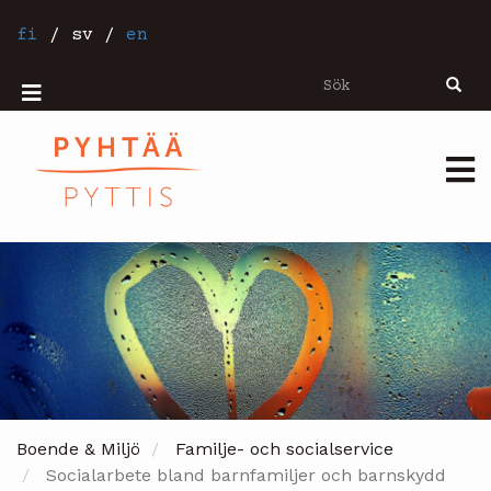
Hoppa
till
fi
/
sv
/
en
huvudinnehåll
Sök
Sök
Mobiilivalikko
Päävalikko
Boende & Miljö
Familje- och socialservice
Socialarbete bland barnfamiljer och barnskydd