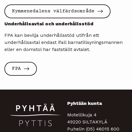
Kymmenedalens välfärdsområde
Underhållsavtal och underhållsstöd
FPA kan bevilja underhållsstöd utifrån ett
underhållsavtal endast ifall barnatillsyningsmannen
eller en domstol har fastställt avtalet.
FPA
Pyhtään kunta
Motellikuja 4
49220 SILTAKYLÄ
Puhelin (05) 46015 600