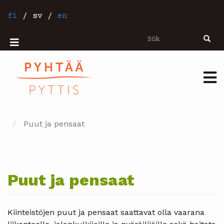
Hoppa
till
fi
/
sv
/
en
huvudinnehåll
Sök
Sök
Mobiilivalikko
Päävalikko
Puut ja pensaat
Puut ja pensaat
Kiinteistöjen puut ja pensaat saattavat olla vaarana