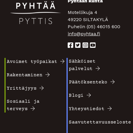
Pyhtään kunta
Motellikuja 4
49220 SILTAKYLÄ
Puhelin (05) 46015 600
info@pyhtaa.fi
Sähköiset
Avoimet työpaikat
Footer
Footer
palvelut
valikko
valikko
Rakentaminen
Päätöksenteko
1
2
Yrittäjyys
Blogi
Sosiaali ja
terveys
Yhteystiedot
Saavutettavuusseloste