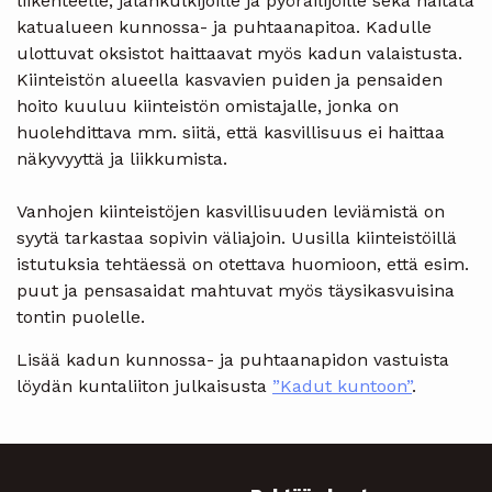
liikenteelle, jalankulkijoille ja pyöräilijöille sekä haitata
katualueen kunnossa- ja puhtaanapitoa. Kadulle
ulottuvat oksistot haittaavat myös kadun valaistusta.
Kiinteistön alueella kasvavien puiden ja pensaiden
hoito kuuluu kiinteistön omistajalle, jonka on
huolehdittava mm. siitä, että kasvillisuus ei haittaa
näkyvyyttä ja liikkumista.
Vanhojen kiinteistöjen kasvillisuuden leviämistä on
syytä tarkastaa sopivin väliajoin. Uusilla kiinteistöillä
istutuksia tehtäessä on otettava huomioon, että esim.
puut ja pensasaidat mahtuvat myös täysikasvuisina
tontin puolelle.
Lisää kadun kunnossa- ja puhtaanapidon vastuista
löydän kuntaliiton julkaisusta
”Kadut kuntoon”
.