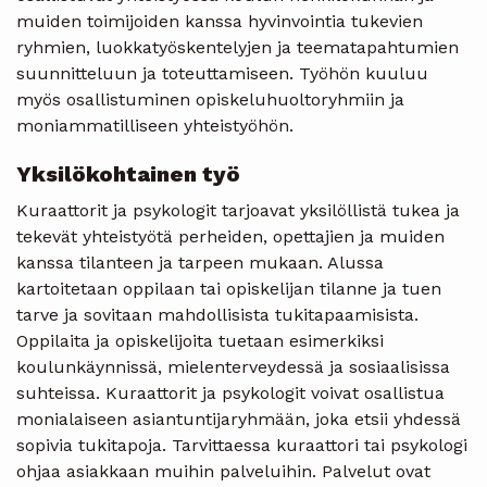
muiden toimijoiden kanssa hyvinvointia tukevien
ryhmien, luokkatyöskentelyjen ja teematapahtumien
suunnitteluun ja toteuttamiseen. Työhön kuuluu
myös osallistuminen opiskeluhuoltoryhmiin ja
moniammatilliseen yhteistyöhön.
Yksilökohtainen työ
Kuraattorit ja psykologit tarjoavat yksilöllistä tukea ja
tekevät yhteistyötä perheiden, opettajien ja muiden
kanssa tilanteen ja tarpeen mukaan. Alussa
kartoitetaan oppilaan tai opiskelijan tilanne ja tuen
tarve ja sovitaan mahdollisista tukitapaamisista.
Oppilaita ja opiskelijoita tuetaan esimerkiksi
koulunkäynnissä, mielenterveydessä ja sosiaalisissa
suhteissa. Kuraattorit ja psykologit voivat osallistua
monialaiseen asiantuntijaryhmään, joka etsii yhdessä
sopivia tukitapoja. Tarvittaessa kuraattori tai psykologi
ohjaa asiakkaan muihin palveluihin. Palvelut ovat