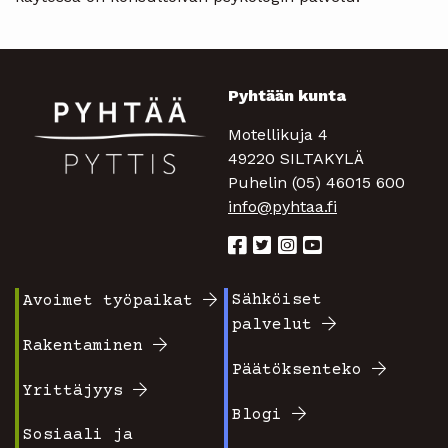
Pyhtään kunta
Motellikuja 4
49220 SILTAKYLÄ
Puhelin (05) 46015 600
info@pyhtaa.fi
Sähköiset
Avoimet työpaikat
Footer
Footer
palvelut
valikko
valikko
Rakentaminen
Päätöksenteko
1
2
Yrittäjyys
Blogi
Sosiaali ja