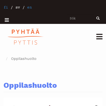
Hoppa
till
fi
/
sv
/
en
huvudinnehåll
Sök
Sök
Mobiilivalikko
Päävalikko
Oppilashuolto
Oppilashuolto