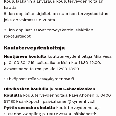
Koululääkärin ajanvaraus kouluterveydenhoitajan
kautta.
8 lk:n oppilaille kirjoitetaan nuorison terveystodistus
joka on voimassa 5 vuotta
9 lk:n oppilaat saavat terveyskortin, sisältäen
rokotustiedot.
Kouluterveydenhoitaja
Huutjärven
koululla
kouluterveydenhoitaja Miia Vesa
p. 0400 304219, soittoaika arkisin klo 11:30-12:00.
Avovastaanotto ma-pe klo 12:00-13:00.
Sähköposti: miia.vesa@kymenhva.fi
Hirvikosken koululla
ja
Suur-Ahvenkosken
koululla
kouluterveydenhoitaja Päivi Ahonen p. 0400
571809 sähköposti: paivi.ahonen@kymenhva.fi
Pyttis svenska skolalla
kouluterveydenhoitaja
Susanne Weppling p. 040 5281408 sähköposti: