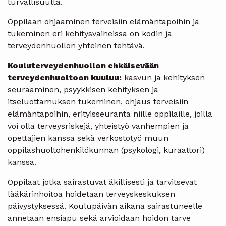
turvallisuutta.
Oppilaan ohjaaminen terveisiin elämäntapoihin ja
tukeminen eri kehitysvaiheissa on kodin ja
terveydenhuollon yhteinen tehtävä.
Kouluterveydenhuollon ehkäisevään
terveydenhuoltoon kuuluu:
kasvun ja kehityksen
seuraaminen, psyykkisen kehityksen ja
itseluottamuksen tukeminen, ohjaus terveisiin
elämäntapoihin, erityisseuranta niille oppilaille, joilla
voi olla terveysriskejä, yhteistyö vanhempien ja
opettajien kanssa sekä verkostotyö muun
oppilashuoltohenkilökunnan (psykologi, kuraattori)
kanssa.
Oppilaat jotka sairastuvat äkillisesti ja tarvitsevat
lääkärinhoitoa hoidetaan terveyskeskuksen
päivystyksessä. Koulupäivän aikana sairastuneelle
annetaan ensiapu sekä arvioidaan hoidon tarve