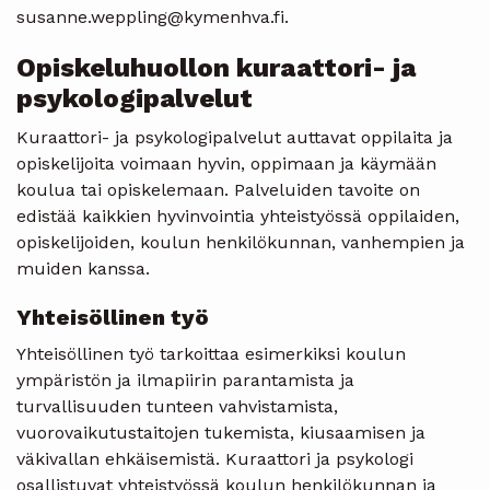
susanne.weppling@kymenhva.fi.
Opiskeluhuollon kuraattori- ja
psykologipalvelut
Kuraattori- ja psykologipalvelut auttavat oppilaita ja
opiskelijoita voimaan hyvin, oppimaan ja käymään
koulua tai opiskelemaan. Palveluiden tavoite on
edistää kaikkien hyvinvointia yhteistyössä oppilaiden,
opiskelijoiden, koulun henkilökunnan, vanhempien ja
muiden kanssa.
Yhteisöllinen työ
Yhteisöllinen työ tarkoittaa esimerkiksi koulun
ympäristön ja ilmapiirin parantamista ja
turvallisuuden tunteen vahvistamista,
vuorovaikutustaitojen tukemista, kiusaamisen ja
väkivallan ehkäisemistä. Kuraattori ja psykologi
osallistuvat yhteistyössä koulun henkilökunnan ja