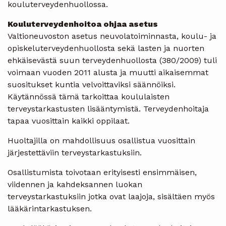
kouluterveydenhuollossa.
Kouluterveydenhoitoa ohjaa asetus
Valtioneuvoston asetus neuvolatoiminnasta, koulu- ja
opiskeluterveydenhuollosta sekä lasten ja nuorten
ehkäisevästä suun terveydenhuollosta (380/2009) tuli
voimaan vuoden 2011 alusta ja muutti aikaisemmat
suositukset kuntia velvoittaviksi säännöiksi.
Käytännössä tämä tarkoittaa koululaisten
terveystarkastusten lisääntymistä. Terveydenhoitaja
tapaa vuosittain kaikki oppilaat.
Huoltajilla on mahdollisuus osallistua vuosittain
järjestettäviin terveystarkastuksiin.
Osallistumista toivotaan erityisesti ensimmäisen,
viidennen ja kahdeksannen luokan
terveystarkastuksiin jotka ovat laajoja, sisältäen myös
lääkärintarkastuksen.