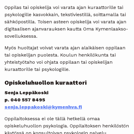
Oppilas tai opiskelija voi varata ajan kuraattorille tai
psykologille kasvokkain, tekstiviestillä, soittamalla tai
sähköpostilla. Toisen asteen opiskelija voi varata ajan
digitaalisen ajanvarauksen kautta Oma Kymenlaakso-
sovelluksessa.
Myös huoltajat voivat varata ajan alaikäisen oppilaan
tai opiskelijan puolesta. Koulun henkilökunta tai
yhteistyötaho voi ohjata oppilaan tai opiskelijan
kuraattorille tai psykologille.
Opiskeluhuollon kuraattori
Senja Leppäkoski
p. 040 557 8495
senja.leppakoski@kymenhva.fi
Oppilaitoksessa ei ole tällä hetkellä omaa
opiskeluhuollon psykologia. Oppilaitoksen henkilöstön
käytössä on konsultoivan psykologin palvelu.