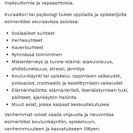
maksuttomia ja vapaaehtoisia.
Kuraattori tai psykologi tukee oppilaita ja opiskelijoita
esimerkiksi seuraavissa asioissa:
Sosiaaliset suhteet
Perhesuhteet
Kaverisuhteet
Ryhmässä toimiminen
Mielenterveys ja tunne-elämä: alakuloisuus,
ahdistuneisuus, stressi, jännitys
Koulunkäynti tai opiskelu: oppimisen vaikeudet,
poissaolot, motivaatio ja keskittymisen vaikeudet
Elämänhallinta: elämänkriisit, itsenäistymisen tuki,
päihteet, ajankäytön hallinta
Muut asiat, joissa kaipaat keskustelutukea
Vanhemmat voivat saada ohjausta ja neuvontaa
esimerkiksi koulunkäyntiin, opiskeluun,
vanhemmuuteen ja kasvatukseen liittyen.