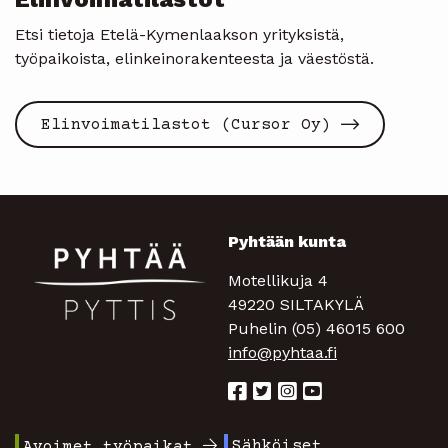
Etsi tietoja Etelä-Kymenlaakson yrityksistä,
työpaikoista, elinkeinorakenteesta ja väestöstä.
Elinvoimatilastot (Cursor Oy)
Pyhtään kunta
Motellikuja 4
49220 SILTAKYLÄ
Puhelin (05) 46015 600
info@pyhtaa.fi
Sähköiset
Avoimet työpaikat