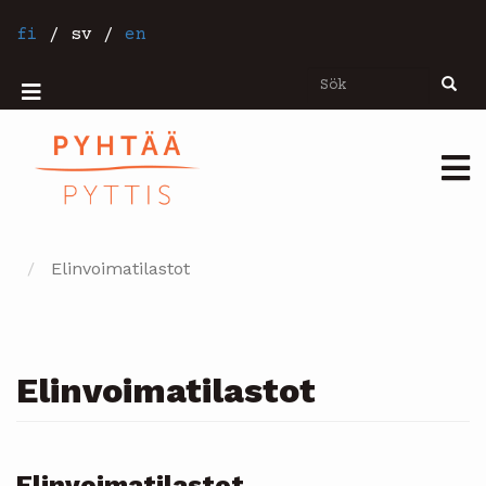
Hoppa
till
fi
/
sv
/
en
huvudinnehåll
Sök
Sök
Mobiilivalikko
Päävalikko
Elinvoimatilastot
Elinvoimatilastot
Elinvoimatilastot