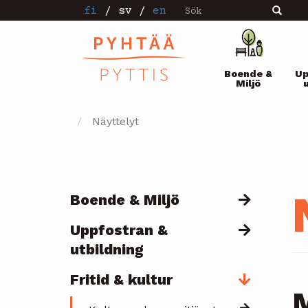
Sök
Hoppa
fi
/
sv
/
en
Sök
till
huvudinnehåll
Pääval
Boende &
Up
Miljö
Näyttelyt
Boende & Miljö
Päävalikko
Uppfostran &
utbildning
Fritid & kultur
M