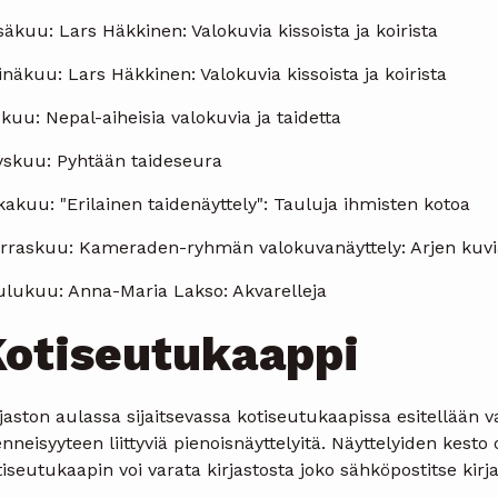
äkuu: Lars Häkkinen: Valokuvia kissoista ja koirista
näkuu: Lars Häkkinen: Valokuvia kissoista ja koirista
kuu: Nepal-aiheisia valokuvia ja taidetta
yskuu: Pyhtään taideseura
akuu: "Erilainen taidenäyttely": Tauluja ihmisten kotoa
rraskuu: Kameraden-ryhmän valokuvanäyttely: Arjen kuvi
ulukuu: Anna-Maria Lakso: Akvarelleja
otiseutukaappi
jaston aulassa sijaitsevassa kotiseutukaapissa esitellään 
neisyyteen liittyviä pienoisnäyttelyitä. Näyttelyiden kest
iseutukaapin voi varata kirjastosta joko sähköpostitse kir