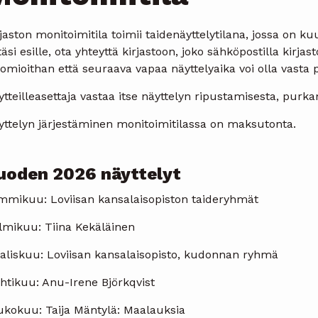
jaston monitoimitila toimii taidenäyttelytilana, jossa on ku
täsi esille, ota yhteyttä kirjastoon, joko sähköpostilla kirj
mioithan että seuraava vapaa näyttelyaika voi olla vasta p
tteilleasettaja vastaa itse näyttelyn ripustamisesta, purk
yttelyn järjestäminen monitoimitilassa on maksutonta.
uoden 2026 näyttelyt
mmikuu: Loviisan kansalaisopiston taideryhmät
lmikuu: Tiina Kekäläinen
aliskuu: Loviisan kansalaisopisto, kudonnan ryhmä
htikuu: Anu-Irene Björkqvist
ukokuu: Taija Mäntylä: Maalauksia