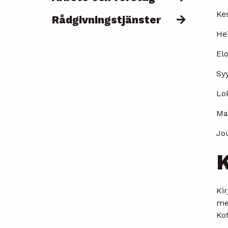
Kes
Rådgivningstjänster
Hei
Elo
Sy
Lok
Ma
Jo
K
Kir
men
Kot