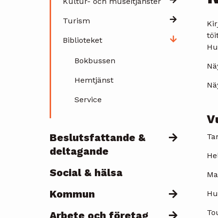
Kultur- och museitjänster
Turism
Kir
töi
Biblioteket
Huo
Bokbussen
Näy
Hemtjänst
Nä
Service
V
Beslutsfattande &
Ta
deltagande
He
Social & hälsa
Ma
Kommun
Hu
To
Arbete och företag