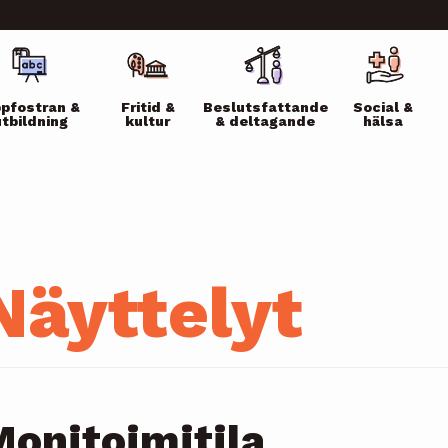
ikko
pfostran &
Fritid &
Beslutsfattande
Social &
utbildning
kultur
& deltagande
hälsa
Näyttelyt
onitoimitila