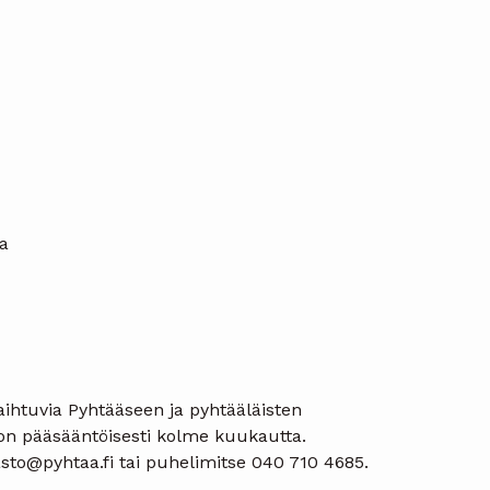
a
vaihtuvia Pyhtääseen ja pyhtääläisten
o on pääsääntöisesti kolme kuukautta.
jasto@pyhtaa.fi tai puhelimitse 040 710 4685.