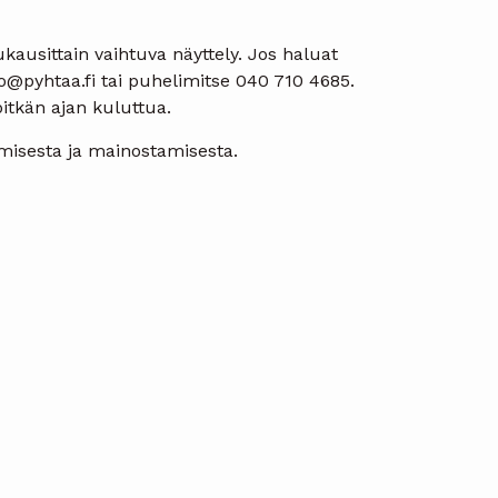
ukausittain vaihtuva näyttely. Jos haluat
asto@pyhtaa.fi tai puhelimitse 040 710 4685.
itkän ajan kuluttua.
amisesta ja mainostamisesta.