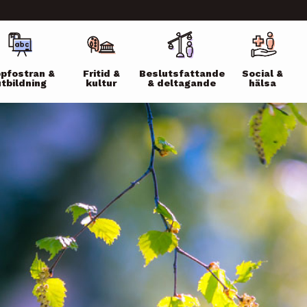
ikko
pfostran &
Fritid &
Beslutsfattande
Social &
utbildning
kultur
& deltagande
hälsa