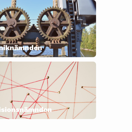
niknämnden
isionsnämnden