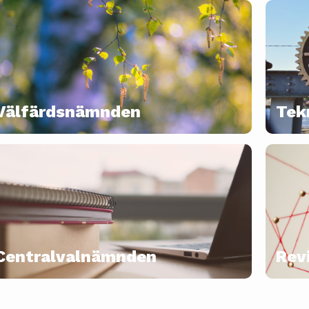
Välfärdsnämnden
Tek
Centralvalnämnden
Rev