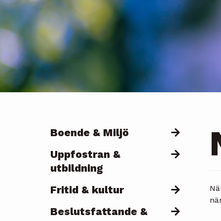
Boende & Miljö
Päävalikko
Uppfostran &
utbildning
Fritid & kultur
Nä
nä
Beslutsfattande &