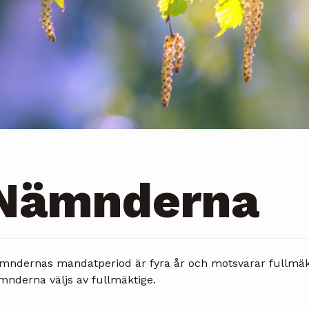
Nämnderna
mndernas mandatperiod är fyra år och motsvarar fullmäk
mnderna väljs av fullmäktige.