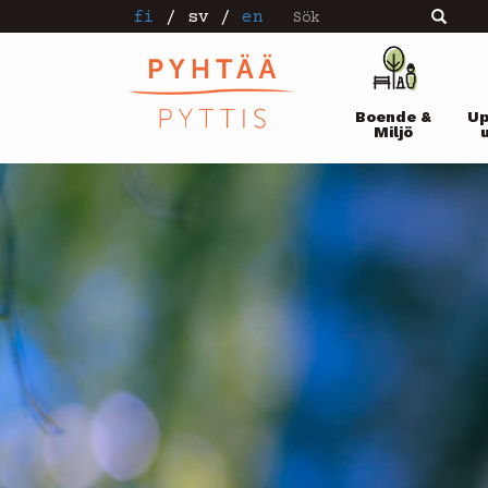
Sök
Hoppa
fi
/
sv
/
en
Sök
till
huvudinnehåll
Pääval
Boende &
Up
Miljö