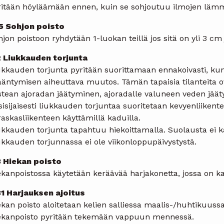
ritään höyläämään ennen, kuin se sohjoutuu ilmojen läm
15 Sohjon poisto
jon poistoon ryhdytään 1-luokan teillä jos sitä on yli 3 cm 
2 Liukkauden torjunta
ukkauden torjunta pyritään suorittamaan ennakoivasti, ku
ääntymisen aiheuttava muutos. Tämän tapaisia tilanteita o
stean ajoradan jäätyminen, ajoradalle valuneen veden jäät
isijaisesti liukkauden torjuntaa suoritetaan kevyenliikentee
raskasliikenteen käyttämillä kaduilla.
ukkauden torjunta tapahtuu hiekoittamalla. Suolausta ei k
ukkauden torjunnassa ei ole viikonloppupäivystystä.
3 Hiekan poisto
ekanpoistossa käytetään keräävää harjakonetta, jossa on k
31 Harjauksen ajoitus
kan poisto aloitetaan kelien salliessa maalis-/huhtikuussa
ekanpoisto pyritään tekemään vappuun mennessä.