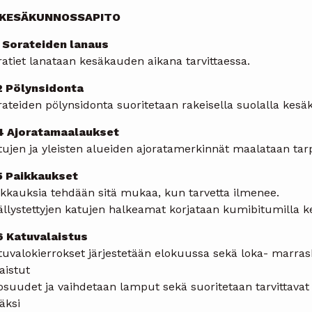
 KESÄKUNNOSSAPITO
1 Sorateiden lanaus
atiet lanataan kesäkauden aikana tarvittaessa.
2 Pölynsidonta
ateiden pölynsidonta suoritetaan rakeisella suolalla kesä
4 Ajoratamaalaukset
tujen ja yleisten alueiden ajoratamerkinnät maalataan ta
5 Paikkaukset
ikkauksia tehdään sitä mukaa, kun tarvetta ilmenee.
ällystettyjen katujen halkeamat korjataan kumibitumilla k
6 Katuvalaistus
uvalokierrokset järjestetään elokuussa sekä loka- marrask
aistut
osuudet ja vaihdetaan lamput sekä suoritetaan tarvittavat k
äksi