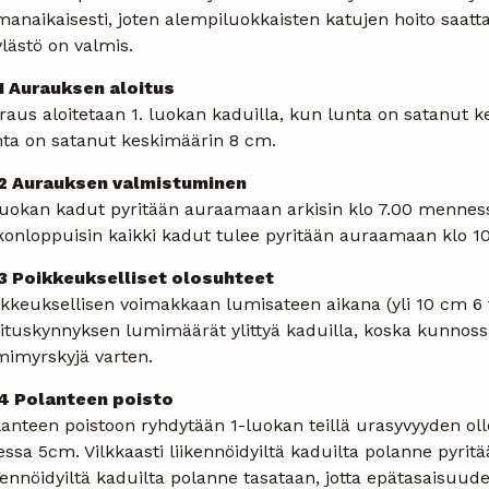
manaikaisesti, joten alempiluokkaisten katujen hoito saat
lästö on valmis.
11 Aurauksen aloitus
aus aloitetaan 1. luokan kaduilla, kun lunta on satanut k
nta on satanut keskimäärin 8 cm.
12 Aurauksen valmistuminen
 luokan kadut pyritään auraamaan arkisin klo 7.00 menness
ikonloppuisin kaikki kadut tulee pyritään auraamaan klo 
13 Poikkeukselliset olosuhteet
ikkeuksellisen voimakkaan lumisateen aikana (yli 10 cm 6 
oituskynnyksen lumimäärät ylittyä kaduilla, koska kunnoss
mimyrskyjä varten.
14 Polanteen poisto
anteen poistoon ryhdytään 1-luokan teillä urasyvyyden oll
lessa 5cm. Vilkkaasti liikennöidyiltä kaduilta polanne py
kennöidyiltä kaduilta polanne tasataan, jotta epätasaisuud