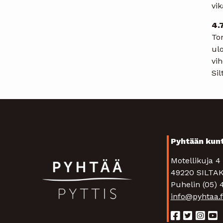
vik
4.
To
ul
vih
Sil
Pyhtään kun
Motellikuja 
49220 SIL
Puhelin (05)
info@pyhtaa.f