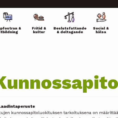
ikko
pfostran &
Fritid &
Beslutsfattande
Social &
utbildning
kultur
& deltagande
hälsa
Kunnossapito
 Laadintaperuste
tujen kunnossapitoluokituksen tarkoituksena on määrittää