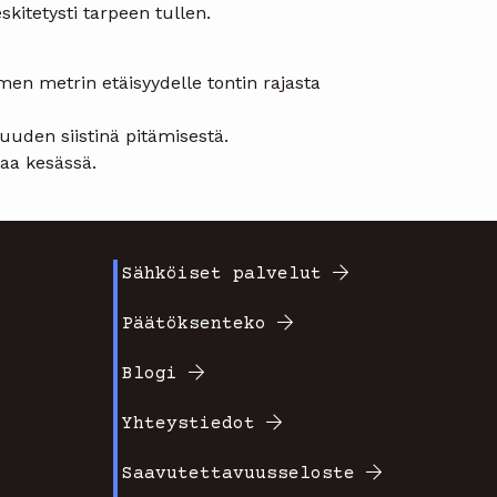
kitetysti tarpeen tullen.
en metrin etäisyydelle tontin rajasta
suuden siistinä pitämisestä.
taa kesässä.
Sähköiset palvelut
Footer
Päätöksenteko
valikko
Blogi
2
Yhteystiedot
Saavutettavuusseloste