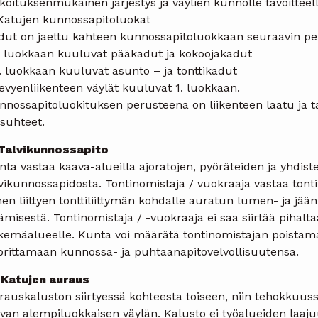
koituksenmukainen järjestys ja väylien kunnolle tavoitteel
 Katujen kunnossapitoluokat
dut on jaettu kahteen kunnossapitoluokkaan seuraavin per
1. luokkaan kuuluvat pääkadut ja kokoojakadut
. luokkaan kuuluvat asunto – ja tonttikadut
evyenliikenteen väylät kuuluvat 1. luokkaan.
nnossapitoluokituksen perusteena on liikenteen laatu ja t
suhteet.
 Talvikunnossapito
ta vastaa kaava-alueilla ajoratojen, pyöräteiden ja yhdist
vikunnossapidosta. Tontinomistaja / vuokraaja vastaa tont
hen liittyen tonttiliittymän kohdalle auratun lumen- ja j
ämisestä. Tontinomistaja / -vuokraaja ei saa siirtää pihal
kemäalueelle. Kunta voi määrätä tontinomistajan poistam
orittamaan kunnossa- ja puhtaanapitovelvollisuutensa.
1 Katujen auraus
auskaluston siirtyessä kohteesta toiseen, niin tehokkuuss
van alempiluokkaisen väylän. Kalusto ei työalueiden laajuu