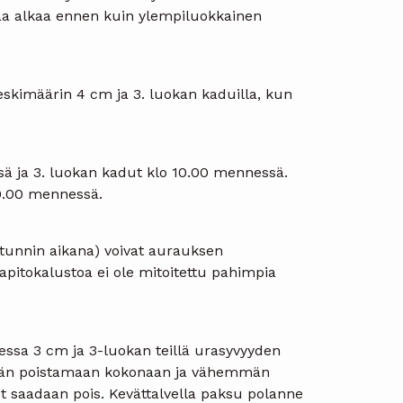
taa alkaa ennen kuin ylempiluokkainen
eskimäärin 4 cm ja 3. luokan kaduilla, kun
ä ja 3. luokan kadut klo 10.00 mennessä.
10.00 mennessä.
tunnin aikana) voivat aurauksen
apitokalustoa ei ole mitoitettu pahimpia
essa 3 cm ja 3-luokan teillä urasyvyyden
ritään poistamaan kokonaan ja vähemmän
et saadaan pois. Kevättalvella paksu polanne