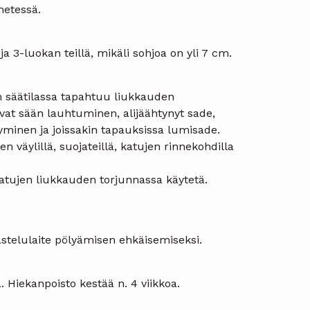
metessä.
ja 3-luokan teillä, mikäli sohjoa on yli 7 cm.
n säätilassa tapahtuu liukkauden
vat sään lauhtuminen, alijäähtynyt sade,
yminen ja joissakin tapauksissa lumisade.
n väylillä, suojateillä, katujen rinnekohdilla
atujen liukkauden torjunnassa käytetä.
astelulaite pölyämisen ehkäisemiseksi.
. Hiekanpoisto kestää n. 4 viikkoa.