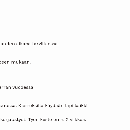
kauden aikana tarvittaessa.
rpeen mukaan.
erran vuodessa.
uussa. Kierroksilla käydään läpi kaikki
orjaustyöt. Työn kesto on n. 2 viikkoa.