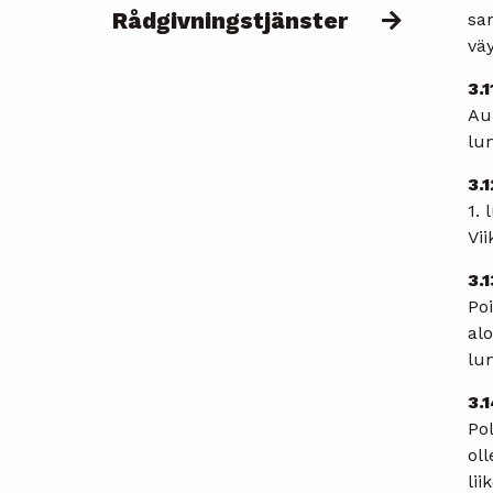
Rådgivningstjänster
sa
väy
3.
Aur
lu
3.
1.
Vi
3.
Po
al
lu
3.
Pol
ol
lii