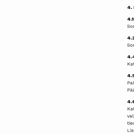
4.
4.
Sor
4.
Sor
4.
Ka
4.
Pa
Pä
4.
Kat
val
tie
Lis