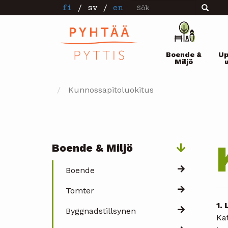
Sök
Hoppa
fi
/
sv
/
en
Sök
till
huvudinnehåll
Pääval
Boende &
Up
Miljö
Kunnossapitoluokitus
Boende & Miljö
Päävalikko
Boende
Tomter
1.
Byggnadstillsynen
Ka