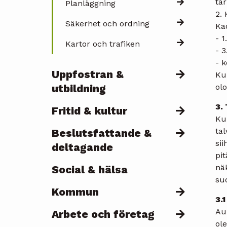
tar
Planläggning
2.
Säkerhet och ordning
Ka
- 
Kartor och trafiken
- 3
- k
Uppfostran &
Ku
utbildning
olo
3.
Fritid & kultur
Kun
tal
Beslutsfattande &
sii
deltagande
pit
nä
Social & hälsa
su
Kommun
3.
Aur
Arbete och företag
ole