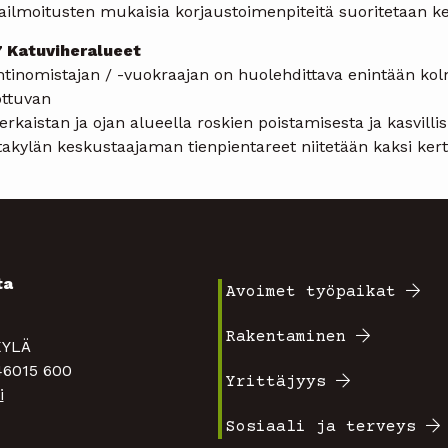
ailmoitusten mukaisia korjaustoimenpiteitä suoritetaan kes
7 Katuviheralueet
ntinomistajan / -vuokraajan on huolehdittava enintään kolm
ottuvan
erkaistan ja ojan alueella roskien poistamisesta ja kasvilli
takylän keskustaajaman tienpientareet niitetään kaksi ker
ta
Avoimet työpaikat
Footer
4
Rakentaminen
TAKYLÄ
valikko
 46015 600
Yrittäjyys
i
1
Sosiaali ja terveys