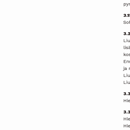
py
3.
Soh
3.
Li
lis
ko
Ens
ja 
Li
Li
3.
Hi
3.
Hie
Hi