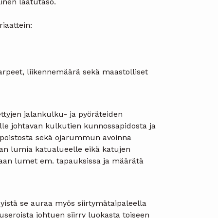
linen laatutaso.
iaattein:
arpeet, liikennemäärä sekä maastolliset
ettyjen jalankulku- ja pyöräteiden
ille johtavan kulkutien kunnossapidosta ja
äänpoistosta sekä ojarummun avoinna
taan lumia katualueelle eikä katujen
aan lumet em. tapauksissa ja määrätä
yistä se auraa myös siirtymätaipaleella
seroista johtuen siirry luokasta toiseen