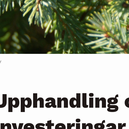
r
Upphandling 
investeringar