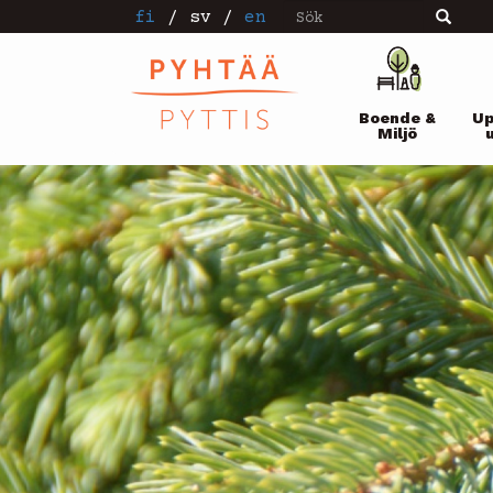
Sök
Hoppa
fi
/
sv
/
en
Sök
till
huvudinnehåll
Pääval
Boende &
Up
Miljö