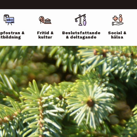
ikko
pfostran &
Fritid &
Beslutsfattande
Social &
utbildning
kultur
& deltagande
hälsa