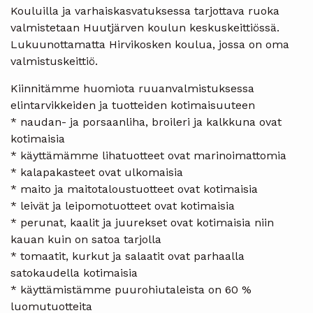
Kouluilla ja varhaiskasvatuksessa tarjottava ruoka
valmistetaan Huutjärven koulun keskuskeittiössä.
Lukuunottamatta Hirvikosken koulua, jossa on oma
valmistuskeittiö.
Kiinnitämme huomiota ruuanvalmistuksessa
elintarvikkeiden ja tuotteiden kotimaisuuteen
* naudan- ja porsaanliha, broileri ja kalkkuna ovat
kotimaisia
* käyttämämme lihatuotteet ovat marinoimattomia
* kalapakasteet ovat ulkomaisia
* maito ja maitotaloustuotteet ovat kotimaisia
* leivät ja leipomotuotteet ovat kotimaisia
* perunat, kaalit ja juurekset ovat kotimaisia niin
kauan kuin on satoa tarjolla
* tomaatit, kurkut ja salaatit ovat parhaalla
satokaudella kotimaisia
* käyttämistämme puurohiutaleista on 60 %
luomutuotteita