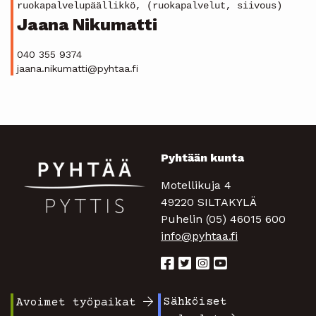
ruokapalvelupäällikkö, (ruokapalvelut, siivous)
Jaana Nikumatti
040 355 9374
jaana.nikumatti@pyhtaa.fi
Pyhtään kunta
Motellikuja 4
49220 SILTAKYLÄ
Puhelin (05) 46015 600
info@pyhtaa.fi
Sähköiset
Avoimet työpaikat