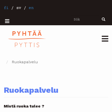
Hoppa
till
fi
/
sv
/
en
huvudinnehåll
Sök
Sök
Mobiilivalikko
Päävalikko
Ruokapalvelu
Ruokapalvelu
Mistä ruoka tulee
?