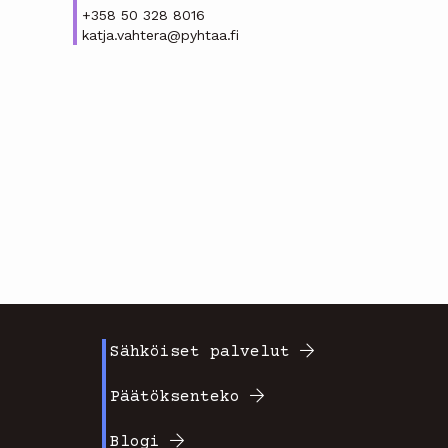
+358 50 328 8016
katja.vahtera@pyhtaa.fi
Sähköiset palvelut
Footer
Päätöksenteko
valikko
Blogi