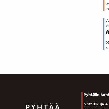
0
ma
V
e
A
0
an
Pyhtään kun
Motellikuja 