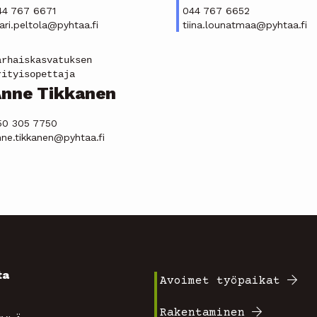
44 767 6671
044 767 6652
ri.peltola@pyhtaa.fi
tiina.lounatmaa@pyhtaa.fi
arhaiskasvatuksen
rityisopettaja
nne Tikkanen
50 305 7750
ne.tikkanen@pyhtaa.fi
ta
Avoimet työpaikat
Footer
4
Rakentaminen