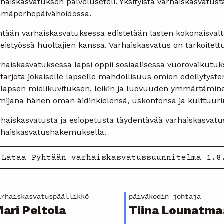
haiskasvatuksen palveluseteli. Yksityistä varhaiskasvatust
hmäperhepäivähoidossa.
tään varhaiskasvatuksessa edistetään lasten kokonaisvalta
eistyössä huoltajien kanssa. Varhaiskasvatus on tarkoitettu k
haiskasvatuksessa lapsi oppii sosiaalisessa vuorovaikutuks
 tarjota jokaiselle lapselle mahdollisuus omien edellytys
 lapsen mielikuvituksen, leikin ja luovuuden ymmärtämine
imijana hänen oman äidinkielensä, uskontonsa ja kulttuuri
rhaiskasvatusta ja esiopetusta täydentävää varhaiskasvatu
rhaiskasvatushakemuksella.
Lataa Pyhtään varhaiskasvatussuunnitelma 1.8
arhaiskasvatuspäällikkö
päiväkodin johtaja
ari Peltola
Tiina Lounatma