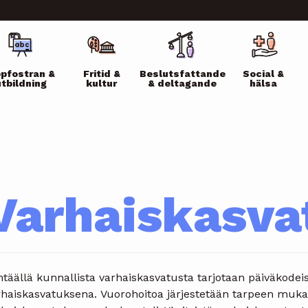
ikko
pfostran &
Fritid &
Beslutsfattande
Social &
utbildning
kultur
& deltagande
hälsa
Varhaiskasva
täällä kunnallista varhaiskasvatusta tarjotaan päiväkodei
rhaiskasvatuksena. Vuorohoitoa järjestetään tarpeen muk