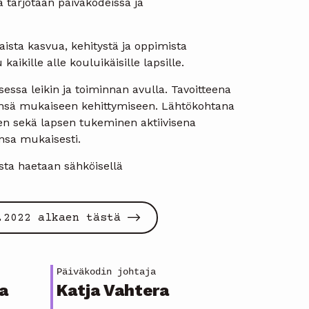
a tarjotaan päiväkodeissa ja
ista kasvua, kehitystä ja oppimista
aikille alle kouluikäisille lapsille.
essa leikin ja toiminnan avulla. Tavoitteena
tensä mukaiseen kehittymiseen. Lähtökohtana
n sekä lapsen tukeminen aktiivisena
nsa mukaisesti.
sta haetaan sähköisellä
.2022 alkaen tästä
Päiväkodin johtaja
a
Katja Vahtera