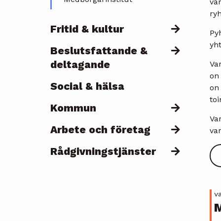
var
ry
Fritid & kultur
Pyh
yht
Beslutsfattande &
deltagande
Var
on
Social & hälsa
on
to
Kommun
Va
Arbete och företag
va
Rådgivningstjänster
v
M