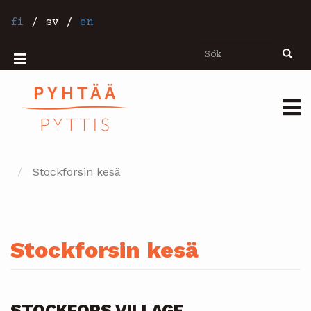
Hoppa
till
fi
/
sv
/
en
huvudinnehåll
Sök
Sök
Mobiilivalikko
Päävalikko
Stockforsin kesä
Stockforsin kesä
STOCKFORS VILLAGE