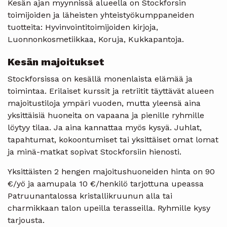
Kesän ajan myynnissä alueella on Stockforsin
toimijoiden ja läheisten yhteistyökumppaneiden
tuotteita: Hyvinvointitoimijoiden kirjoja,
Luonnonkosmetiikkaa, Koruja, Kukkapantoja.
Kesän majoitukset
Stockforsissa on kesällä monenlaista elämää ja
toimintaa. Erilaiset kurssit ja retriitit täyttävät alueen
majoitustiloja ympäri vuoden, mutta yleensä aina
yksittäisiä huoneita on vapaana ja pienille ryhmille
löytyy tilaa. Ja aina kannattaa myös kysyä. Juhlat,
tapahtumat, kokoontumiset tai yksittäiset omat lomat
ja minä-matkat sopivat Stockforsiin hienosti.
Yksittäisten 2 hengen majoitushuoneiden hinta on 90
€/yö ja aamupala 10 €/henkilö tarjottuna upeassa
Patruunantalossa kristallikruunun alla tai
charmikkaan talon upeilla terasseilla. Ryhmille kysy
tarjousta.