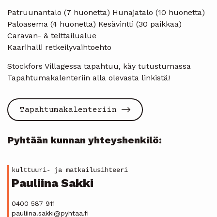
Patruunantalo (7 huonetta) Hunajatalo (10 huonetta)
Paloasema (4 huonetta) Kesävintti (30 paikkaa)
Caravan- & telttailualue
Kaarihalli retkeilyvaihtoehto
Stockfors Villagessa tapahtuu, käy tutustumassa
Tapahtumakalenteriin alla olevasta linkistä!
Tapahtumakalenteriin
Pyhtään kunnan yhteyshenkilö:
kulttuuri- ja matkailusihteeri
Pauliina Sakki
0400 587 911
pauliina.sakki@pyhtaa.fi