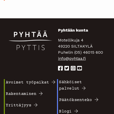
Pyhtään kunta
Motellikuja 4
49220 SILTAKYLÄ
Puhelin (05) 46015 600
info@pyhtaa.fi
Sähköiset
Avoimet työpaikat
Footer
Footer
palvelut
valikko
valikko
Rakentaminen
Päätöksenteko
1
2
Yrittäjyys
Blogi