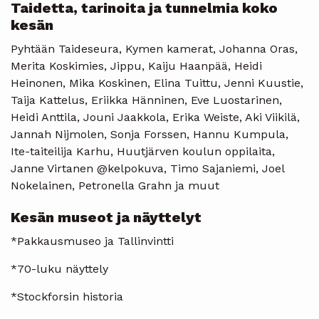
Taidetta, tarinoita ja tunnelmia koko
kesän
Pyhtään Taideseura, Kymen kamerat, Johanna Oras,
Merita Koskimies, Jippu, Kaiju Haanpää, Heidi
Heinonen, Mika Koskinen, Elina Tuittu, Jenni Kuustie,
Taija Kattelus, Eriikka Hänninen, Eve Luostarinen,
Heidi Anttila, Jouni Jaakkola, Erika Weiste, Aki Viikilä,
Jannah Nijmolen, Sonja Forssen, Hannu Kumpula,
Ite-taiteilija Karhu, Huutjärven koulun oppilaita,
Janne Virtanen @kelpokuva, Timo Sajaniemi, Joel
Nokelainen, Petronella Grahn ja muut
Kesän museot ja näyttelyt
*Pakkausmuseo ja Tallinvintti
*70-luku näyttely
*Stockforsin historia