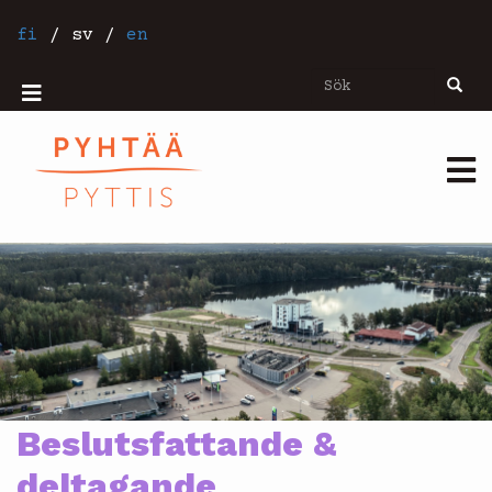
Hoppa
till
fi
/
sv
/
en
huvudinnehåll
Sök
Sök
Mobiilivalikko
Päävalikko
Beslutsfattande &
deltagande