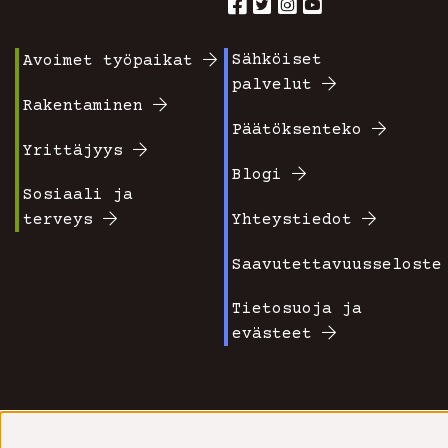
Sähköiset
Avoimet työpaikat
Footer
Footer
palvelut
valikko
valikko
Rakentaminen
Päätöksenteko
1
2
Yrittäjyys
Blogi
Sosiaali ja
terveys
Yhteystiedot
Saavutettavuusseloste
Tietosuoja ja
evästeet