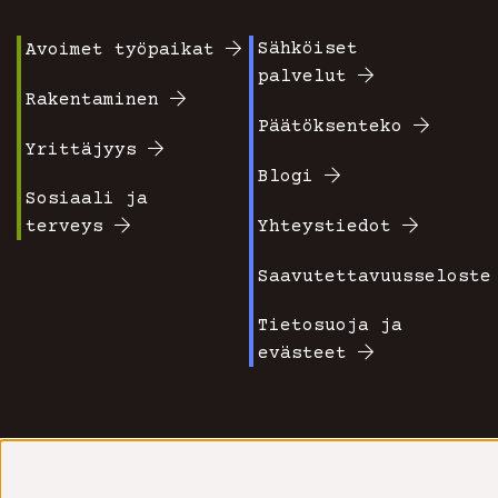
Sähköiset
Avoimet työpaikat
Footer
Footer
palvelut
valikko
valikko
Rakentaminen
Päätöksenteko
1
2
Yrittäjyys
Blogi
Sosiaali ja
terveys
Yhteystiedot
Saavutettavuusseloste
Tietosuoja ja
evästeet