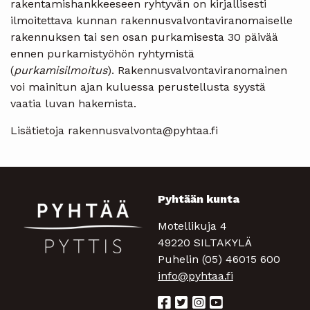
rakentamishankkeeseen ryhtyvän on kirjallisesti
ilmoitettava kunnan rakennusvalvontaviranomaiselle
rakennuksen tai sen osan purkamisesta 30 päivää
ennen purkamistyöhön ryhtymistä
(
purkamisilmoitus
). Rakennusvalvontaviranomainen
voi mainitun ajan kuluessa perustellusta syystä
vaatia luvan hakemista.
Lisätietoja rakennusvalvonta@pyhtaa.fi
Pyhtään kunta
Motellikuja 4
49220 SILTAKYLÄ
Puhelin (05) 46015 600
info@pyhtaa.fi