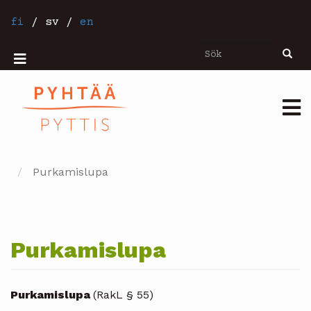
Hoppa
till
fi
/
sv
/
en
huvudinnehåll
Sök
Sök
Mobiilivalikko
Päävalikko
Purkamislupa
Purkamislupa
Purkamislupa
(RakL § 55)