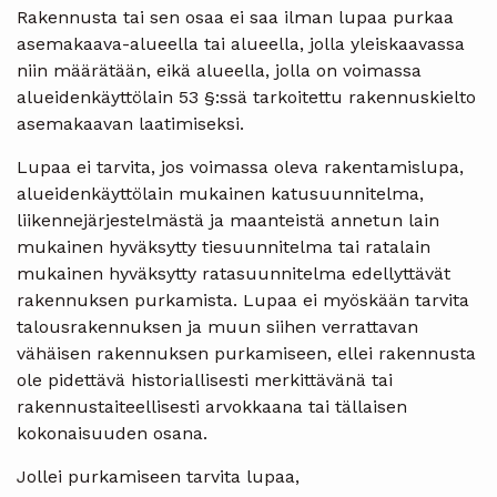
Rakennusta tai sen osaa ei saa ilman lupaa purkaa
asemakaava-alueella tai alueella, jolla yleiskaavassa
niin määrätään, eikä alueella, jolla on voimassa
alueidenkäyttölain 53 §:ssä tarkoitettu rakennuskielto
asemakaavan laatimiseksi.
Lupaa ei tarvita, jos voimassa oleva rakentamislupa,
alueidenkäyttölain mukainen katusuunnitelma,
liikennejärjestelmästä ja maanteistä annetun lain
mukainen hyväksytty tiesuunnitelma tai ratalain
mukainen hyväksytty ratasuunnitelma edellyttävät
rakennuksen purkamista. Lupaa ei myöskään tarvita
talousrakennuksen ja muun siihen verrattavan
vähäisen rakennuksen purkamiseen, ellei rakennusta
ole pidettävä historiallisesti merkittävänä tai
rakennustaiteellisesti arvokkaana tai tällaisen
kokonaisuuden osana.
Jollei purkamiseen tarvita lupaa,