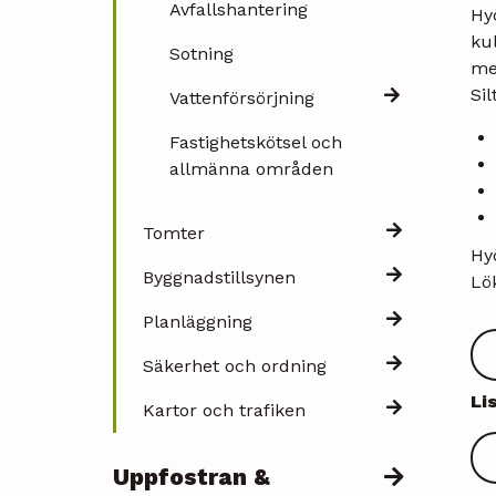
Avfallshantering
Hyö
kul
Sotning
met
Si
Vattenförsörjning
Fastighetskötsel och
allmänna områden
Tomter
Hyö
Byggnadstillsynen
Lö
Planläggning
Säkerhet och ordning
Li
Kartor och trafiken
Uppfostran &