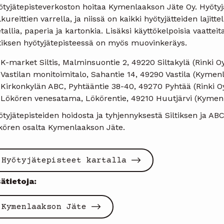
tyjätepisteverkoston hoitaa Kymenlaakson Jäte Oy. Hyötyjä
kureittien varrella, ja niissä on kaikki hyötyjätteiden lajit
allia, paperia ja kartonkia. Lisäksi käyttökelpoisia vaatteit
ltiksen hyötyjätepisteessä on myös muovinkeräys.
K-market Siltis, Malminsuontie 2, 49220 Siltakylä (Rinki Oy
Vastilan monitoimitalo, Sahantie 14, 49290 Vastila (Kymen
Kirkonkylän ABC, Pyhtääntie 38-40, 49270 Pyhtää (Rinki O
Lökören venesatama, Lökörentie, 49210 Huutjärvi (Kymen
tyjätepisteiden hoidosta ja tyhjennyksestä Siltiksen ja ABC:
kören osalta Kymenlaakson Jäte.
Hyötyjätepisteet kartalla
sätietoja:
Kymenlaakson Jäte