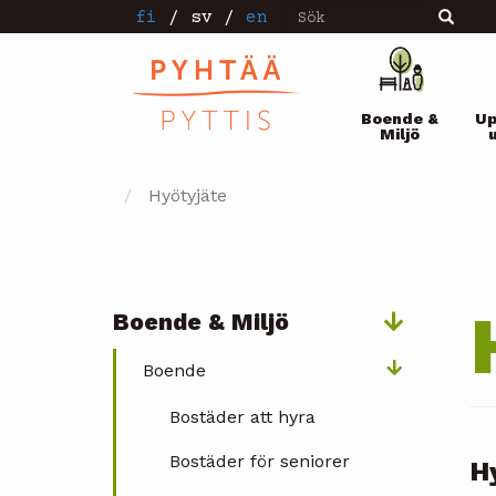
Sök
Hoppa
fi
/
sv
/
en
Sök
till
huvudinnehåll
Pääval
Boende &
Up
Miljö
Hyötyjäte
Boende & Miljö
Päävalikko
Boende
Bostäder att hyra
Bostäder för seniorer
H