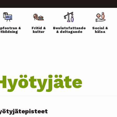
ikko
pfostran &
Fritid &
Beslutsfattande
Social &
utbildning
kultur
& deltagande
hälsa
Hyötyjäte
yötyjätepisteet