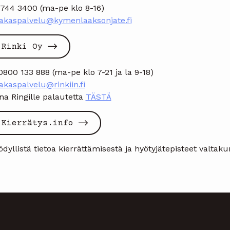
 744 3400 (ma-pe klo 8-16)
iakaspalvelu@kymenlaaksonjate.fi
Rinki Oy
0800 133 888 (ma-pe klo 7-21 ja la 9-18)
akaspalvelu@rinkiin.fi
na Ringille palautetta
TÄSTÄ
Kierrätys.info
dyllistä tietoa kierrättämisestä ja hyötyjätepisteet valtaku