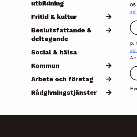
utbildning
05
as
Fritid & kultur
Beslutsfattande &
deltagande
p. 
asi
Social & hälsa
An
Kommun
Arbete och företag
Hyö
Rådgivningstjänster