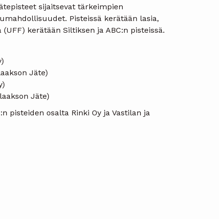
tepisteet sijaitsevat tärkeimpien
telumahdollisuudet. Pisteissä kerätään lasia,
a (UFF) kerätään Siltiksen ja ABC:n pisteissä.
)
laakson Jäte)
y)
laakson Jäte)
n pisteiden osalta Rinki Oy ja Vastilan ja