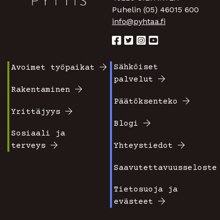
Puhelin (05) 46015 600
info@pyhtaa.fi
Sähköiset
Avoimet työpaikat
Footer
Footer
palvelut
valikko
valikko
Rakentaminen
Päätöksenteko
1
2
Yrittäjyys
Blogi
Sosiaali ja
terveys
Yhteystiedot
Saavutettavuusseloste
Tietosuoja ja
evästeet