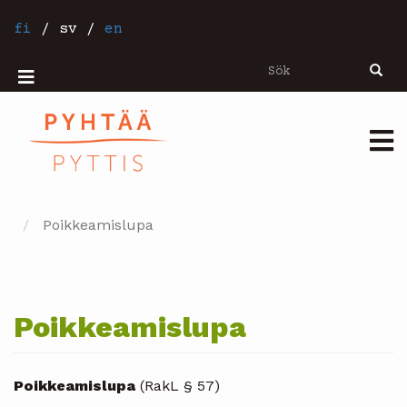
Hoppa
till
fi
/
sv
/
en
huvudinnehåll
Sök
Sök
Mobiilivalikko
Päävalikko
Poikkeamislupa
Poikkeamislupa
Poikkeamislupa
(RakL § 57)