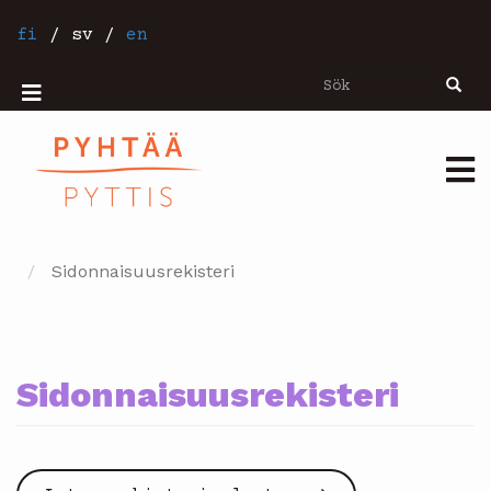
Hoppa
till
fi
/
sv
/
en
huvudinnehåll
Sök
Sök
Mobiilivalikko
Päävalikko
Sidonnaisuusrekisteri
Sidonnaisuusrekisteri