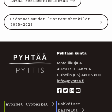
Lataa rekisteriselostus
Sidonnaisuudet luottamushenkilöt
2025-2029
Pyhtään kunta
Motellikuja 4
49220 SILTAKYLÄ
Puhelin (05) 46015 600
info@pyhtaa.fi
Sähköiset
Avoimet työpaikat
Footer
Footer
palvelut