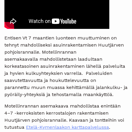
Entisen Vt 7 maantien luonteen muuttuminen on
tehnyt mahdolliseksi asuinrakentamisen Huutjärven
pohjoisrannalle. Motellinrannan
asemakaavalla mahdollistetaan laadultaan
korkeatasoinen asuinrakentaminen lähellä palveluita
ja hyvien kulkuyhteyksien varrella. Palveluiden
saavutettavuutta ja houkuttelevuutta on
parannettu muun muassa kehittämällä jalankulku- ja
pyöräily-yhteyksiä ja tehostamalla maankäyttöä.
Motellinrannan asemakaava mahdollistaa enintään
4–7 -kerroksisten kerrostalojen rakentamisen
Huutjärven pohjoisrannalle. Kaavaan ja tontteihin voi
tutustua
Etelä-Kymenlaakon karttapalvelussa
.