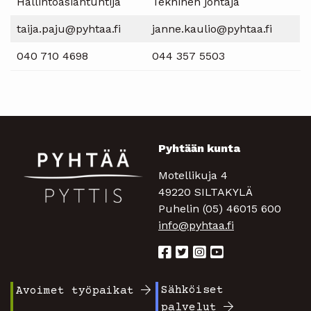
Hallintoasiantuntija
Tekninen johtaja
taija.paju@pyhtaa.fi
janne.kaulio@pyhtaa.fi
040 710 4698
044 357 5503
Pyhtään kunta
Motellikuja 4
49220 SILTAKYLÄ
Puhelin (05) 46015 600
info@pyhtaa.fi
Sähköiset
Avoimet työpaikat
Footer
Footer
palvelut