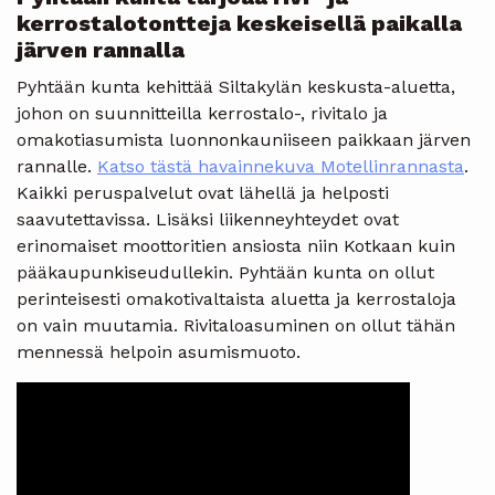
kerrostalotontteja keskeisellä paikalla
järven rannalla
Pyhtään kunta kehittää Siltakylän keskusta-aluetta,
johon on suunnitteilla kerrostalo-, rivitalo ja
omakotiasumista luonnonkauniiseen paikkaan järven
rannalle.
Katso tästä havainnekuva Motellinrannasta
.
Kaikki peruspalvelut ovat lähellä ja helposti
saavutettavissa. Lisäksi liikenneyhteydet ovat
erinomaiset moottoritien ansiosta niin Kotkaan kuin
pääkaupunkiseudullekin. Pyhtään kunta on ollut
perinteisesti omakotivaltaista aluetta ja kerrostaloja
on vain muutamia. Rivitaloasuminen on ollut tähän
mennessä helpoin asumismuoto.