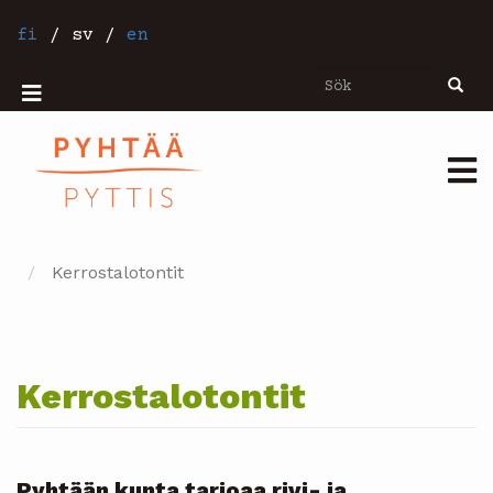
Hoppa
till
fi
/
sv
/
en
huvudinnehåll
Sök
Sök
Mobiilivalikko
Päävalikko
Kerrostalotontit
Kerrostalotontit
Pyhtään kunta tarjoaa rivi- ja