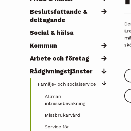
Beslutsfattande &
deltagande
De
är
Social & hälsa
mås
Kommun
sk
Arbete och företag
Rådgivningstjänster
Familje- och socialservice
Allmän
intressebevakning
Missbrukarvård
Service för