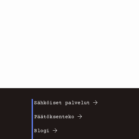
Sähköiset palvelut
Footer
Päätöksenteko
valikko
Blogi