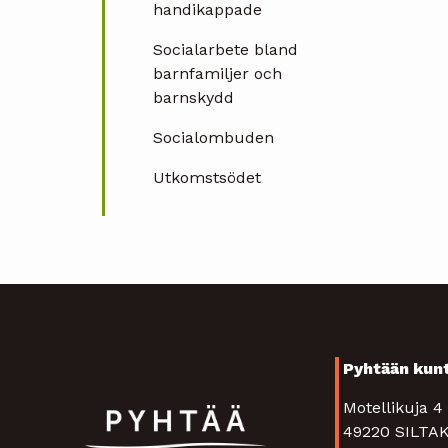
handikappade
Socialarbete bland
barnfamiljer och
barnskydd
Socialombuden
Utkomstsödet
Pyhtään kun
Motellikuja 
49220 SIL