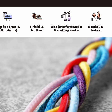
ikko
pfostran &
Fritid &
Beslutsfattande
Social &
utbildning
kultur
& deltagande
hälsa