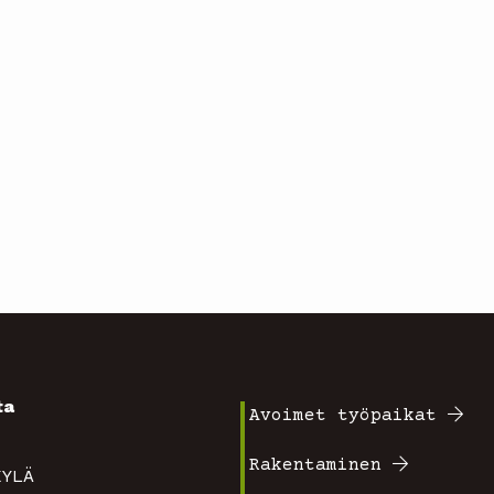
ta
Avoimet työpaikat
Footer
4
Rakentaminen
TAKYLÄ