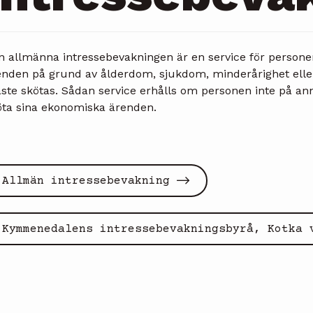
n allmänna intressebevakningen är en service för persone
enden på grund av ålderdom, sjukdom, minderårighet elle
te skötas. Sådan service erhålls om personen inte på anna
öta sina ekonomiska ärenden.
All­män in­tres­se­be­vak­ning
Kymmenedalens intressebevakningsbyrå, Kotka 