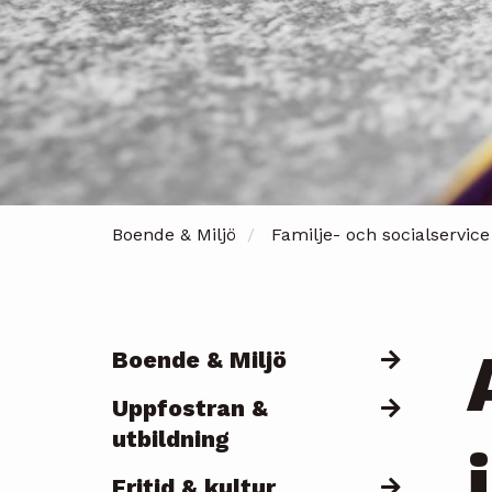
Boende & Miljö
Familje- och socialservice
Boende & Miljö
Päävalikko
Uppfostran &
utbildning
Fritid & kultur