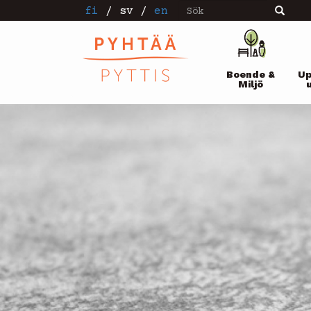
Sök
Hoppa
fi
/
sv
/
en
Sök
till
huvudinnehåll
Pääval
Boende &
Up
Miljö