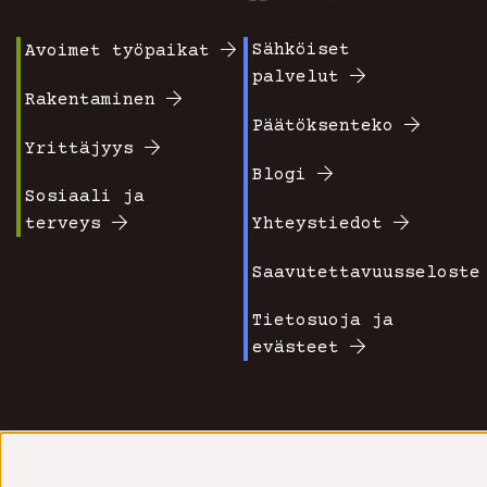
Sähköiset
Avoimet työpaikat
Footer
Footer
palvelut
valikko
valikko
Rakentaminen
Päätöksenteko
1
2
Yrittäjyys
Blogi
Sosiaali ja
terveys
Yhteystiedot
Saavutettavuusseloste
Tietosuoja ja
evästeet