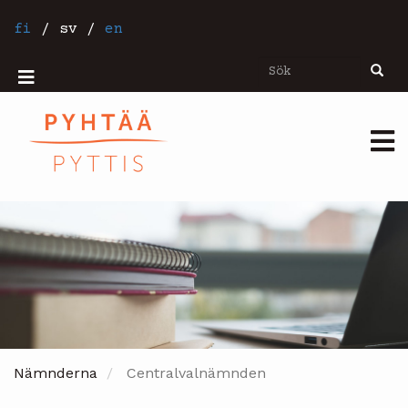
Hoppa
till
fi
/
sv
/
en
huvudinnehåll
Sök
Sök
Mobiilivalikko
Päävalikko
Nämnderna
Centralvalnämnden