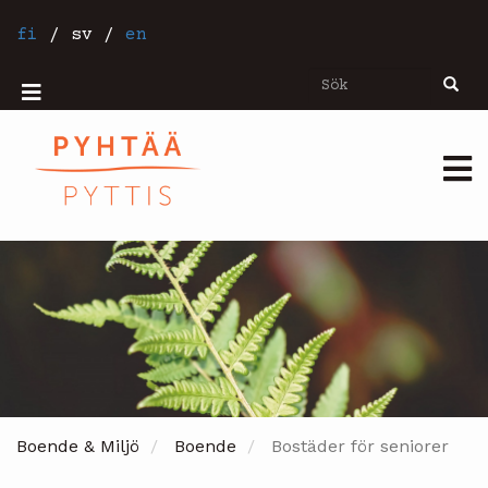
Hoppa
till
fi
/
sv
/
en
huvudinnehåll
Sök
Sök
Mobiilivalikko
Päävalikko
Boende & Miljö
Boende
Bostäder för seniorer