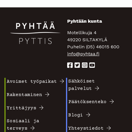
Pyhtään kunta
Motellikuja 4
49220 SILTAKYLÄ
Puhelin (05) 46015 600
info@pyhtaa.fi
Sähköiset
Avoimet työpaikat
Footer
Footer
palvelut
valikko
valikko
Rakentaminen
Päätöksenteko
1
2
Yrittäjyys
Blogi
Sosiaali ja
terveys
Yhteystiedot