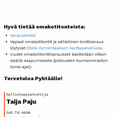
Hyvä tietää omakotitonteista:
Varausehdot
Vapaat omakotitontit ja sähköinen tonttivaraus
löytyvät
Etelä-Kymenlaakson karttapalvelusta
.
Uudet omakotitonttivaraukset käsitellään viikon
sisällä saapumisesta (poislukien kunnanviraston
loma-ajat).
Tervetuloa Pyhtäälle!
hallintoasiantuntija
Taija Paju
040 710 4698