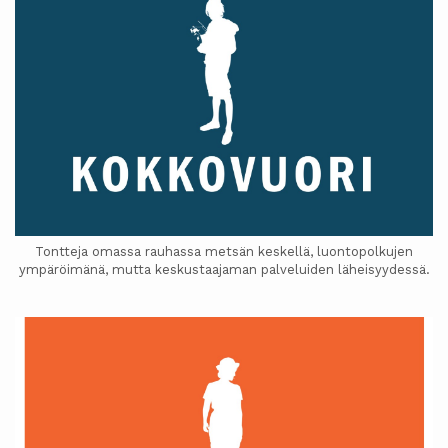
Tontteja omassa rauhassa metsän keskellä, luontopolkujen
ympäröimänä, mutta keskustaajaman palveluiden läheisyydessä.