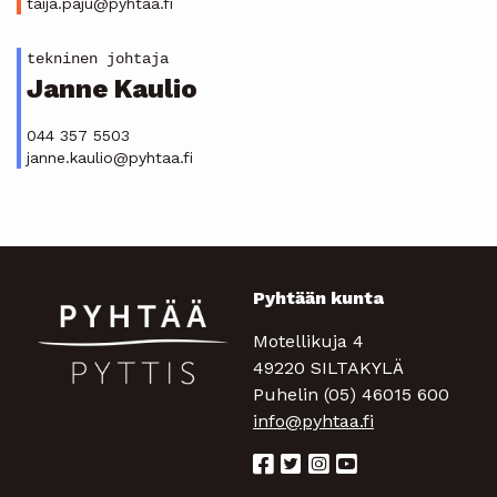
taija.paju@pyhtaa.fi
tekninen johtaja
Janne Kaulio
044 357 5503
janne.kaulio@pyhtaa.fi
Pyhtään kunta
Motellikuja 4
49220 SILTAKYLÄ
Puhelin (05) 46015 600
info@pyhtaa.fi