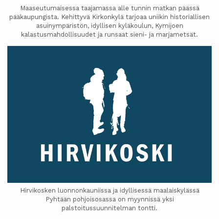
Maaseutumaisessa taajamassa alle tunnin matkan päässä
pääkaupungista. Kehittyvä Kirkonkylä tarjoaa uniikin historiallisen
asuinympäristön, idyllisen kyläkoulun, Kymijoen
kalastusmahdollisuudet ja runsaat sieni- ja marjametsät.
Hirvikosken luonnonkauniissa ja idyllisessä maalaiskylässä
Pyhtään pohjoisosassa on myynnissä yksi
palstoitussuunnitelman tontti.