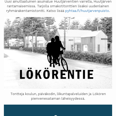
Uusi ainutlaatuinen asuinalue Huutjärventien varrella, Huutjärven
rantamaisemissa. Tarjolla omakotitonttien lisäksi uudenlainen
ryhmärakentamistontti. Katso lisää
pyhtaa.fi/huutjarvenpuisto.
Tontteja koulun, päiväkodin, liikuntapalveluiden ja Lökören
pienvenesataman läheisyydessä.