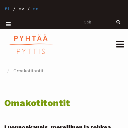
Hoppa
till
fi
/
sv
/
en
huvudinnehåll
Sök
Sök
Mobiilivalikko
Päävalikko
Omakotitontit
Omakotitontit
Luonnonkaunis, merellinen ja rohkea