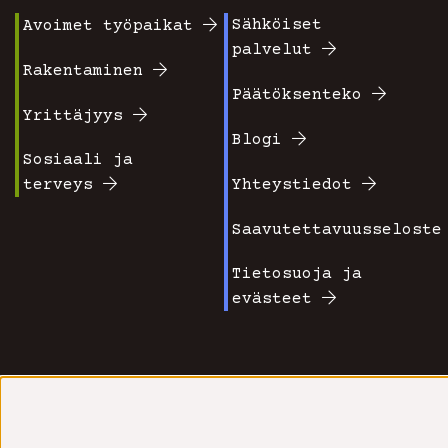
Sähköiset
Avoimet työpaikat
Footer
Footer
palvelut
valikko
valikko
Rakentaminen
Päätöksenteko
1
2
Yrittäjyys
Blogi
Sosiaali ja
terveys
Yhteystiedot
Saavutettavuusseloste
Tietosuoja ja
evästeet