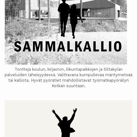
Tontteja koulun, kirjaston, liikuntapaikkojen ja Siltakylän
palveluiden läheisyydessä. Valittavana kumpuilevaa mäntymetsää
tai kalliota. Hyvät pyörätiet mahdollistavat työmatkapyöräilyn
Kotkan suuntaan.