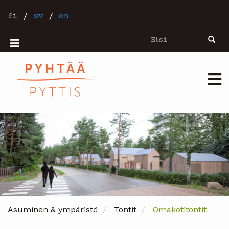
Hyppää
pääsisältöön
fi
/
sv
/
en
Etsi
Etsi
Mobiilivalikko
Päävalikko
Asuminen & ympäristö
Tontit
Omakotitontit