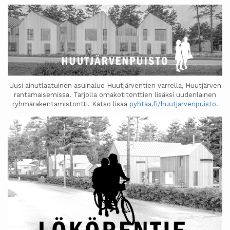
Uusi ainutlaatuinen asuinalue Huutjärventien varrella, Huutjärven
rantamaisemissa. Tarjolla omakotitonttien lisäksi uudenlainen
ryhmärakentamistontti. Katso lisää
pyhtaa.fi/huutjarvenpuisto.