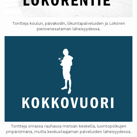
Tontteja koulun, päiväkodin, liikuntapalveluiden ja Lökören
pienvenesataman läheisyydessä.
Tontteja omassa rauhassa metsän keskellä, luontopolkujen
ympäröimänä, mutta keskustaajaman palveluiden läheisyydessä.