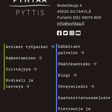
Motellikuja 4
49220 SILTAKYLÄ
Puhelin (05) 46015 600
info@pyhtaa.fi
Sähköiset
Avoimet työpaikat
Footer
Footer
palvelut
valikko
valikko
Rakentaminen
Päätöksenteko
1
2
Yrittäjyys
Blogi
Sosiaali ja
terveys
Yhteystiedot
Saavutettavuusseloste
Tietosuoja ja