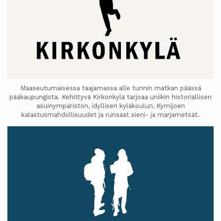
Maaseutumaisessa taajamassa alle tunnin matkan päässä
pääkaupungista. Kehittyvä Kirkonkylä tarjoaa uniikin historiallisen
asuinympäristön, idyllisen kyläkoulun, Kymijoen
kalastusmahdollisuudet ja runsaat sieni- ja marjametsät.