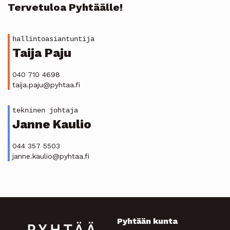
Tervetuloa Pyhtäälle!
hallintoasiantuntija
Taija Paju
040 710 4698
taija.paju@pyhtaa.fi
tekninen johtaja
Janne Kaulio
044 357 5503
janne.kaulio@pyhtaa.fi
Pyhtään kunta