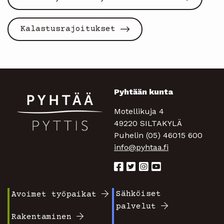
Kalastusrajoitukset
Pyhtään kunta
Motellikuja 4
49220 SILTAKYLÄ
Puhelin (05) 46015 600
info@pyhtaa.fi
Sähköiset
Avoimet työpaikat
Footer
Footer
palvelut
valikko
valikko
Rakentaminen