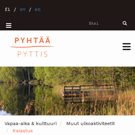
Hyppää
pääsisältöön
fi
/
sv
/
en
Etsi
Etsi
Mobiilivalikko
Päävalikko
Vapaa-aika & kulttuuri
Muut ulkoaktiviteetit
Kalastus