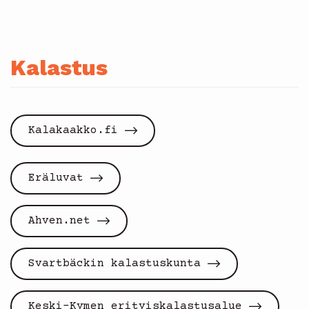
Kalastus
Kalakaakko.fi
Eräluvat
Ahven.net
Svartbäckin kalastuskunta
Keski-Kymen erityiskalastusalue