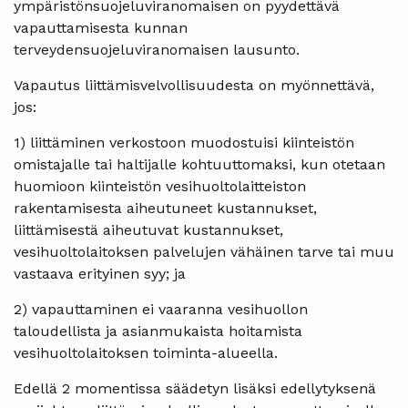
ympäristönsuojeluviranomaisen on pyydettävä
vapauttamisesta kunnan
terveydensuojeluviranomaisen lausunto.
Vapautus liittämisvelvollisuudesta on myönnettävä,
jos:
1) liittäminen verkostoon muodostuisi kiinteistön
omistajalle tai haltijalle kohtuuttomaksi, kun otetaan
huomioon kiinteistön vesihuoltolaitteiston
rakentamisesta aiheutuneet kustannukset,
liittämisestä aiheutuvat kustannukset,
vesihuoltolaitoksen palvelujen vähäinen tarve tai muu
vastaava erityinen syy; ja
2) vapauttaminen ei vaaranna vesihuollon
taloudellista ja asianmukaista hoitamista
vesihuoltolaitoksen toiminta-alueella.
Edellä 2 momentissa säädetyn lisäksi edellytyksenä