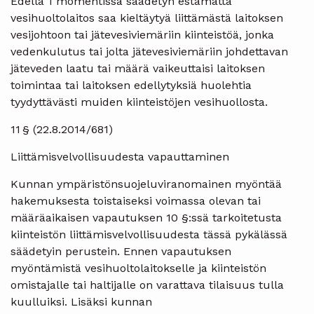
Edellä 1 momentissa säädetyn estämättä
vesihuoltolaitos saa kieltäytyä liittämästä laitoksen
vesijohtoon tai jätevesiviemäriin kiinteistöä, jonka
vedenkulutus tai jolta jätevesiviemäriin johdettavan
jäteveden laatu tai määrä vaikeuttaisi laitoksen
toimintaa tai laitoksen edellytyksiä huolehtia
tyydyttävästi muiden kiinteistöjen vesihuollosta.
11 § (22.8.2014/681)
Liittämisvelvollisuudesta vapauttaminen
Kunnan ympäristönsuojeluviranomainen myöntää
hakemuksesta toistaiseksi voimassa olevan tai
määräaikaisen vapautuksen 10 §:ssä tarkoitetusta
kiinteistön liittämisvelvollisuudesta tässä pykälässä
säädetyin perustein. Ennen vapautuksen
myöntämistä vesihuoltolaitokselle ja kiinteistön
omistajalle tai haltijalle on varattava tilaisuus tulla
kuulluiksi. Lisäksi kunnan