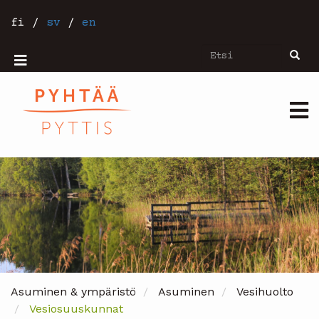
Hyppää
pääsisältöön
fi
/
sv
/
en
Etsi
Etsi
Mobiilivalikko
Päävalikko
Asuminen & ympäristö
Asuminen
Vesihuolto
Vesiosuuskunnat