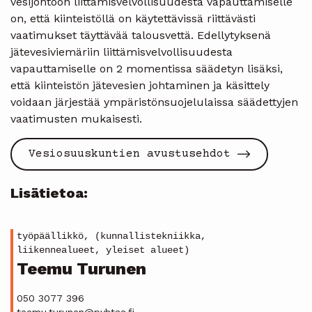
vesijohtoon liittämisvelvollisuudesta vapauttamiselle
on, että kiinteistöllä on käytettävissä riittävästi
vaatimukset täyttävää talousvettä. Edellytyksenä
jätevesiviemäriin liittämisvelvollisuudesta
vapauttamiselle on 2 momentissa säädetyn lisäksi,
että kiinteistön jätevesien johtaminen ja käsittely
voidaan järjestää ympäristönsuojelulaissa säädettyjen
vaatimusten mukaisesti.
Vesiosuuskuntien avustusehdot
Lisätietoa:
työpäällikkö, (kunnallistekniikka,
liikennealueet, yleiset alueet)
Teemu Turunen
050 3077 396
teemu.turunen@pyhtaa.fi