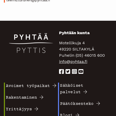
Pyhtään kunta
Motellikuja 4
49220 SILTAKYLÄ
Puhelin (05) 46015 600
info@pyhtaa.fi
Sähköiset
Avoimet työpaikat
Footer
Footer
palvelut
valikko
valikko
Rakentaminen
Päätöksenteko
1
2
Yrittäjyys
Blogi