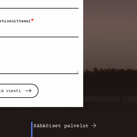
stiosoitteesi
tä viesti
Sähköiset palvelut
Footer