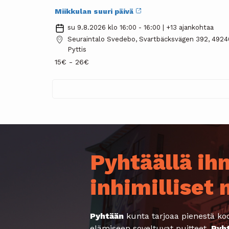
Miikkulan suuri päivä
su 9.8.2026 klo 16:00 - 16:00 | +13 ajankohtaa
Seuraintalo Svedebo, Svartbäcksvägen 392, 4924
Pyttis
15€ - 26€
Pyhtäällä ihm
inhimilliset
Pyhtään
kunta tarjoaa pienestä koo
elämiseen soveltuvat puitteet.
Pyh