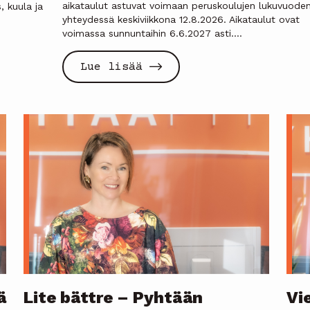
aikataulut astuvat voimaan peruskoulujen lukuvuode
, kuula ja
yhteydessä keskiviikkona 12.8.2026. Aikataulut ovat
voimassa sunnuntaihin 6.6.2027 asti....
Lue lisää
ä
Lite bättre – Pyhtään
Vi