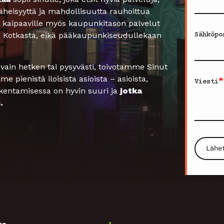
heisyyttä ja mahdollisuutta rauhoittua
ua kaipaaville myös kaupunkitason palvelut
ä Kotkasta, eikä pääkaupunkiseudullekaan
Sähköpo
ä vain hetken tai pysyvästi, toivotamme Sinut
 pienistä iloisista asioista – asioista,
Viesti
kentamisessa on hyvin suuri ja
jotka
.
Lähe