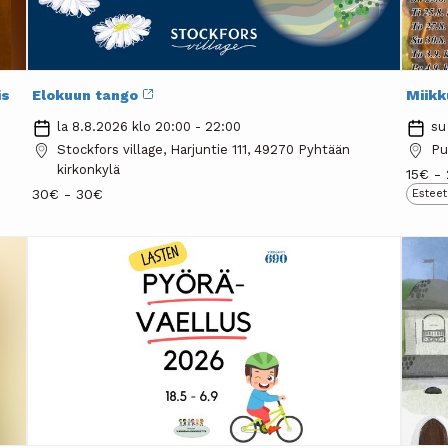
is
Elokuun tango
Miikk
la 8.8.2026 klo 20:00 - 22:00
su
Stockfors village, Harjuntie 111, 49270 Pyhtään
Pu
kirkonkylä
15€ -
30€ - 30€
Estee