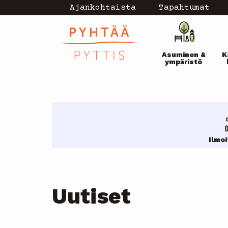
Hyppää
Ajankohtaista
Tapahtumat
Topmenu
pääsisältöön
Pääval
-
Asuminen &
K
current
ympäristö
Ilmo
Uutiset