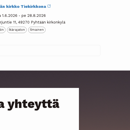
än kirkko Tiekirkkona
 1.6.2026 - pe 28.8.2026
rjuntie 11, 49270 Pyhtään kirkonkylä
tön
Ikärajaton
Ilmainen
a yhteyttä