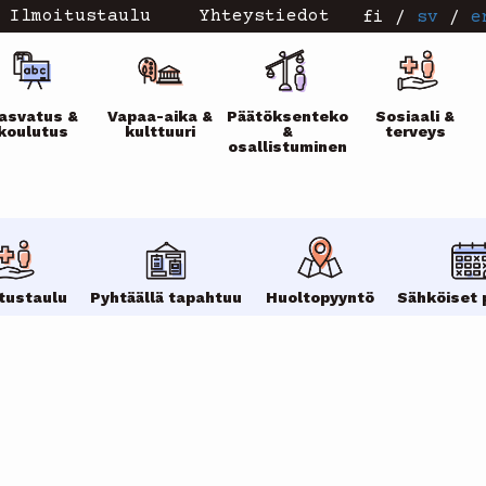
Ilmoitustaulu
Yhteystiedot
fi
/
sv
/
e
ikko
asvatus &
Vapaa-aika &
Päätöksenteko
Sosiaali &
koulutus
kulttuuri
&
terveys
osallistuminen
itustaulu
Pyhtäällä tapahtuu
Huoltopyyntö
Sähköiset 