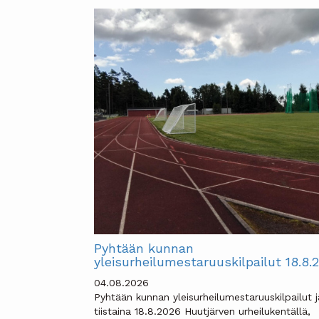
Pyhtään kunnan
yleisurheilumestaruuskilpailut 18.8.
04.08.2026
Pyhtään kunnan yleisurheilumestaruuskilpailut j
tiistaina 18.8.2026 Huutjärven urheilukentällä,