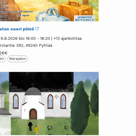
ulan suuri päivä
 9.8.2026 klo 16:00 - 18:20 | +13 ajankohtaa
rolantie 392, 49240 Pyhtää
 26€
tön
Ikärajaton