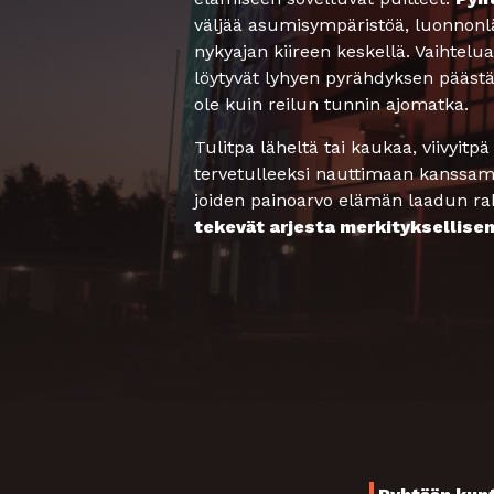
väljää asumisympäristöä, luonnonlä
nykyajan kiireen keskellä. Vaihtel
löytyvät lyhyen pyrähdyksen pääst
ole kuin reilun tunnin ajomatka.
Tulitpa läheltä tai kaukaa, viivyitp
tervetulleeksi nauttimaan kanssamme
joiden painoarvo elämän laadun ra
tekevät arjesta merkityksellisen