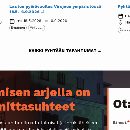
Lasten pyörävaellus Virojoen ympäristössä
Pyhtä
18.5.–6.9.2026
ma
ma 18.5.2026 - su 6.9.2026
0
Ha
Ilmainen
Virtuaali
Estee
KAIKKI PYHTÄÄN TAPAHTUMAT
isen arjella on
Ot
 mittasuhteet
staan huolimatta toimivat ja ihmisläheiseen
Nimesi
tää
sopii sinulle, joka etsit hyviä palveluja,