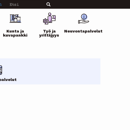
Etsi
n
Etsi
Kunta ja
Työ ja
Neuvontapalvelut
kuvapankki
yrittäjyys
palvelut