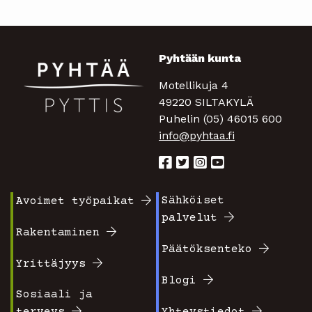
Pyhtään kunta
Motellikuja 4
49220 SILTAKYLÄ
Puhelin (05) 46015 600
info@pyhtaa.fi
Sähköiset
Avoimet työpaikat
Footer
Footer
palvelut
valikko
valikko
Rakentaminen
Päätöksenteko
1
2
Yrittäjyys
Blogi
Sosiaali ja
terveys
Yhteystiedot