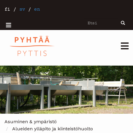
Hyppää
pääsisältöön
fi
/
sv
/
en
Etsi
Etsi
Mobiilivalikko
Päävalikko
Asuminen & ympäristö
Alueiden ylläpito ja kiinteistöhuolto