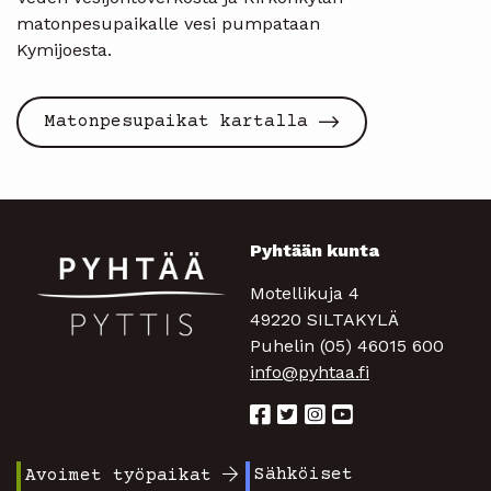
matonpesupaikalle vesi pumpataan
Kymijoesta
Matonpesupaikat kartalla
Pyhtään kunta
Motellikuja 4
49220 SILTAKYLÄ
Puhelin (05) 46015 600
info@pyhtaa.fi
Sähköiset
Avoimet työpaikat