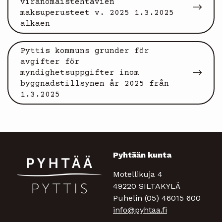
viranomaistehtävien
maksuperusteet v. 2025 1.3.2025
alkaen
Pyttis kommuns grunder för
avgifter för
myndighetsuppgifter inom
byggnadstillsynen år 2025 från
1.3.2025
Pyhtään kunta
Motellikuja 4
49220 SILTAKYLÄ
Puhelin (05) 46015 600
info@pyhtaa.fi