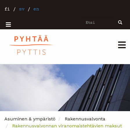
Hyppää
pääsisältöön
fi
/
sv
/
en
Etsi
Etsi
Mobiilivalikko
Päävalikko
Asuminen & ympäristö
Rakennusvalvonta
Rakennusvalvonnan viranomaistehtävien maksut