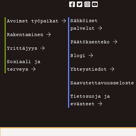
Sähköiset
Avoimet työpaikat
Footer
Footer
palvelut
valikko
valikko
Rakentaminen
Päätöksenteko
1
2
Yrittäjyys
Blogi
Sosiaali ja
terveys
Yhteystiedot
Saavutettavuusseloste
Tietosuoja ja
evästeet