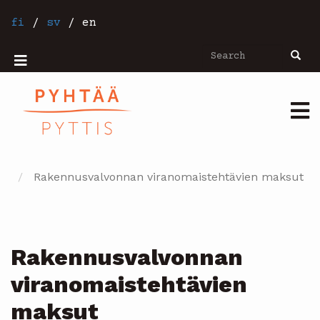
Skip
to
fi
/
sv
/
en
main
content
Search
Searc
Mobiilivalikko
Päävalikko
Rakennusvalvonnan viranomaistehtävien maksut
Rakennusvalvonnan
viranomaistehtävien
maksut