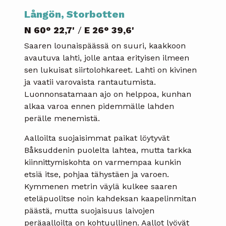
Långön
, Storbotten
N 60° 22,7'
/
E 26° 39,6'
Saaren lounaispäässä on suuri, kaakkoon
avautuva lahti, jolle antaa erityisen ilmeen
sen lukuisat siirtolohkareet. Lahti on kivinen
ja vaatii varovaista rantautumista.
Luonnonsatamaan ajo on helppoa, kunhan
alkaa varoa ennen pidemmälle lahden
perälle menemistä.
Aalloilta suojaisimmat paikat löytyvät
Båksuddenin puolelta lahtea, mutta tarkka
kiinnittymiskohta on varmempaa kunkin
etsiä itse, pohjaa tähystäen ja varoen.
Kymmenen metrin väylä kulkee saaren
eteläpuolitse noin kahdeksan kaapelinmitan
päästä, mutta suojaisuus laivojen
peräaalloilta on kohtuullinen. Aallot lyövät