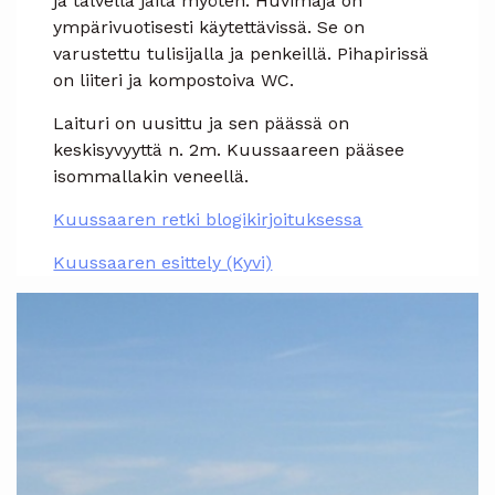
ja talvella jäitä myöten. Huvimaja on
ympärivuotisesti käytettävissä. Se on
varustettu tulisijalla ja penkeillä. Pihapirissä
on liiteri ja kompostoiva WC.
Laituri on uusittu ja sen päässä on
keskisyvyyttä n. 2m. Kuussaareen pääsee
isommallakin veneellä.
Kuussaaren retki blogikirjoituksessa
Kuussaaren esittely (Kyvi)