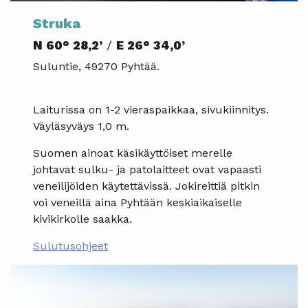
Struka
N 60° 28,2’
/
E 26° 34,0’
Suluntie, 49270 Pyhtää.
Laiturissa on 1-2 vieraspaikkaa, sivukiinnitys.
Väyläsyväys 1,0 m.
Suomen ainoat käsikäyttöiset merelle
johtavat sulku- ja patolaitteet ovat vapaasti
veneilijöiden käytettävissä. Jokireittiä pitkin
voi veneillä aina Pyhtään keskiaikaiselle
kivikirkolle saakka.
Sulutusohjeet