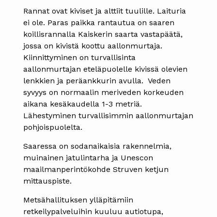
Rannat ovat kiviset ja alttiit tuulille. Laituria
ei ole. Paras paikka rantautua on saaren
koillisrannalla Kaiskerin saarta vastapäätä,
jossa on kivistä koottu aallonmurtaja.
Kiinnittyminen on turvallisinta
aallonmurtajan eteläpuolelle kivissä olevien
lenkkien ja peräankkurin avulla. Veden
syvyys on normaalin meriveden korkeuden
aikana kesäkaudella 1-3 metriä.
Lähestyminen turvallisimmin aallonmurtajan
pohjoispuolelta.
Saaressa on sodanaikaisia rakennelmia,
muinainen jatulintarha ja Unescon
maailmanperintökohde Struven ketjun
mittauspiste.
Metsähallituksen ylläpitämiin
retkeilypalveluihin kuuluu autiotupa,