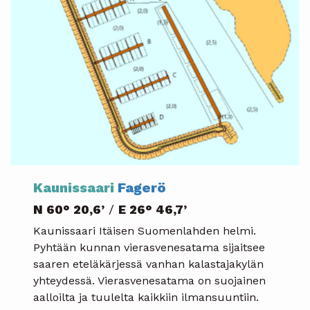
Kaunissaari
Fagerö
N 60° 20,6’
/
E 26° 46,7’
Kaunissaari Itäisen Suomenlahden helmi.
Pyhtään kunnan vierasvenesatama sijaitsee
saaren eteläkärjessä vanhan kalastajakylän
yhteydessä. Vierasvenesatama on suojainen
aalloilta ja tuulelta kaikkiin ilmansuuntiin.