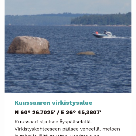
Kuussaaren virkistysalue
N 60° 26.7025' / E 26° 45,3807'
Kuussaari sijaitsee Äyspääselällä.
Virkistyskohteeseen pääsee veneellä, meloen