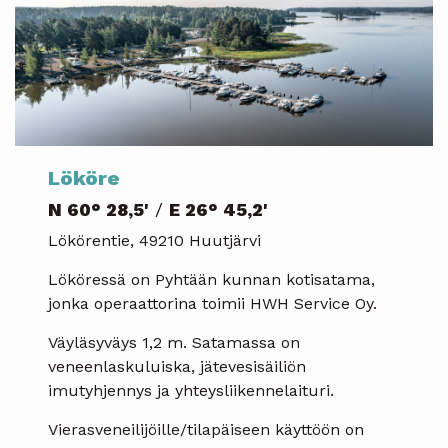
Lököre
N 60° 28,5'
/
E 26° 45,2'
Lökörentie, 49210 Huutjärvi
Lököressä on Pyhtään kunnan kotisatama,
jonka operaattorina toimii HWH Service Oy.
Väyläsyväys 1,2 m. Satamassa on
veneenlaskuluiska, jätevesisäiliön
imutyhjennys ja yhteysliikennelaituri.
Vierasveneilijöille/tilapäiseen käyttöön on