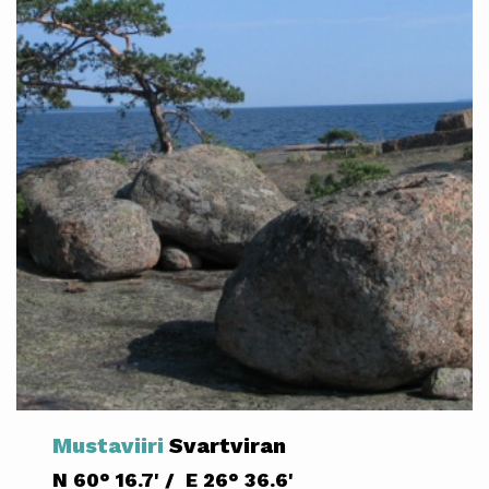
Mustaviiri
Svartviran
N 60° 16.7' / E 26° 36.6'