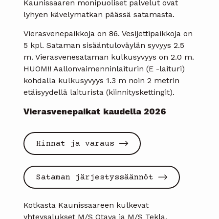
Kaunissaaren monipuoliset palvelut ovat
lyhyen kävelymatkan päässä satamasta.
Vierasvenepaikkoja on 86. Vesijettipaikkoja on
5 kpl. Sataman sisääntuloväylän syvyys 2.5
m. Vierasvenesataman kulkusyvyys on 2.0 m.
HUOM!! Aallonvaimenninlaiturin (E -laituri)
kohdalla kulkusyvyys 1.3 m noin 2 metrin
etäisyydellä laiturista (kiinnityskettingit).
Vierasvenepaikat kaudella 2026
Hinnat ja varaus
Sataman järjestyssäännöt
Kotkasta Kaunissaareen kulkevat
yhteysalukset M/S Otava ja M/S Tekla.