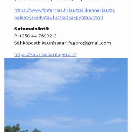
https://www.finferries.fi/lauttaliikenne/lautta
paikat-ja-aikataulut/kotka-pyhtaa.html
Satamaisäntä:
P. +358 44 7699213
Sähköposti: kaunissaari.fagero@gmail.com
https://kaunissaarifagero.fi/