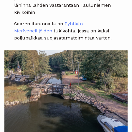
lähinnä lahden vastarantaan Tauluniemen
kivikoihin
Saaren itärannalla on
Pyhtään
Meriveneilijöiden
tukikohta, jossa on kaksi
poijupaikkaa suojasatamatoimintaa varten.