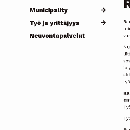
Municipality
Ra
Työ ja yrittäjyys
to
Neuvontapalvelut
var
Nu
lii
sos
ja 
akt
ty
Ra
en
Työ
Työ
Ra