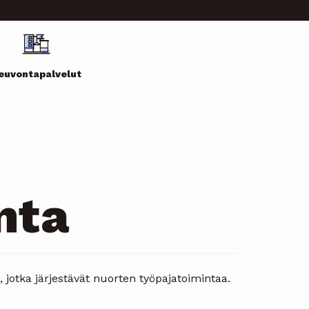
euvontapalvelut
nta
jotka järjestävät nuorten työpajatoimintaa.