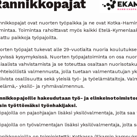
Rannikkopajat
nnikkopajat ovat nuorten työpaikka ja ne ovat Kotka-Ha
imintaa. Toimintaa rahoittavat myös kaikki Etelä-Kymenlaa
attu paikkoja työpajoilta.
orten työpajat tukevat alle 29-vuotiaita nuoria koulutuks
ttyvissä kysymyksissä. Nuorten työpajatoiminta on osa nuo
iaalista vahvistamista ja se toteuttaa osaltaan nuorisotak
yhteisöllistä valmennusta, jolla tuetaan valmentautujan yks
iivista osallisuutta sekä yleisiä työ- ja työelämätaitoja. V
öelämä,- yksilö- ja ryhmävalmennus.
nnikkopajoille hakeudutaan työ- ja elinkeinotoimisto
sin työttömäksi työnhakijaksi.
pajoilla on pajaohjaajan lisäksi yksilövalmentaja, jolta sa
pajoilla on työvalmentajan lisäksi yksilövalmentaja, jolta
nnikkopajoilla on toimipistettä: Kotkassa (Ekamin kampuks