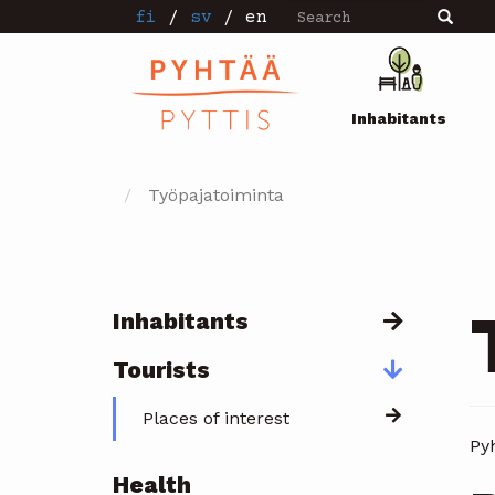
Search
Skip
fi
/
sv
/
en
Search
to
main
Pääval
content
Inhabitants
Työpajatoiminta
Inhabitants
Päävalikko
Tourists
Places of interest
Pyh
Health