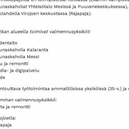
unaskahvilat Yhteisötalo Mesissä ja Puuvenekeskuksessa)
olahdella Virojoen keskustassa (Rajapaja).
tkan alueella toimivat valmennusyksiköt:
dentaito
unaskahvila Kalaranta
unaskahvila Messi
u ja remontti
ia- ja digipalvelu
ide
touttava työtoimintaa ammatillisissa yksiköissä (35-v.) ja 
minan valmennusyksikkö:
ta ja remontti
ojoella:
japaja