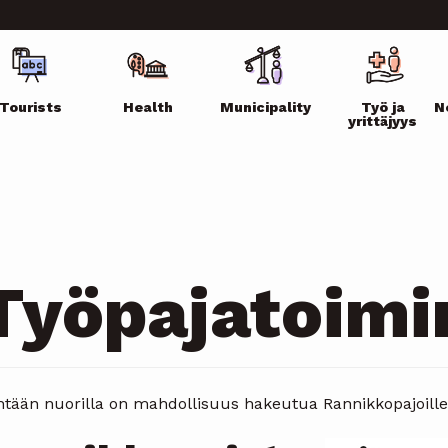
ikko
Tourists
Health
Municipality
Työ ja
N
yrittäjyys
Työpajatoimi
tään nuorilla on mahdollisuus hakeutua Rannikkopajoille, 