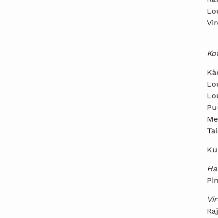
Lo
Vir
Ko
Kä
Lo
Lo
Pu
Med
Ta
Kun
Ha
Pin
Vir
Ra