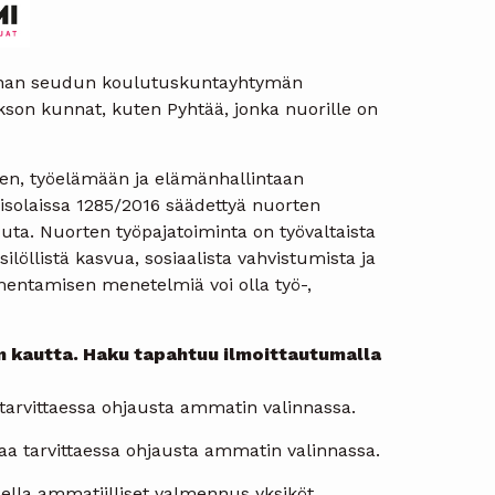
minan seudun koulutuskuntayhtymän
kson kunnat, kuten Pyhtää, jonka nuorille on
een, työelämään ja elämänhallintaan
risolaissa 1285/2016 säädettyä nuorten
uuta. Nuorten työpajatoiminta on työvaltaista
ilöllistä kasvua, sosiaalista vahvistumista ja
almentamisen menetelmiä voi olla työ-,
n kautta. Haku tapahtuu ilmoittautumalla
a tarvittaessa ohjausta ammatin valinnassa.
 saa tarvittaessa ohjausta ammatin valinnassa.
ella ammatiilliset valmennus yksiköt,