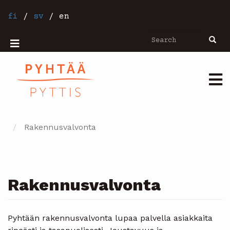
Skip
to
fi
/
sv
/
en
main
content
Search
Searc
Mobiilivalikko
Päävalikko
Rakennusvalvonta
Rakennusvalvonta
Pyhtään rakennusvalvonta lupaa palvella asiakkaita