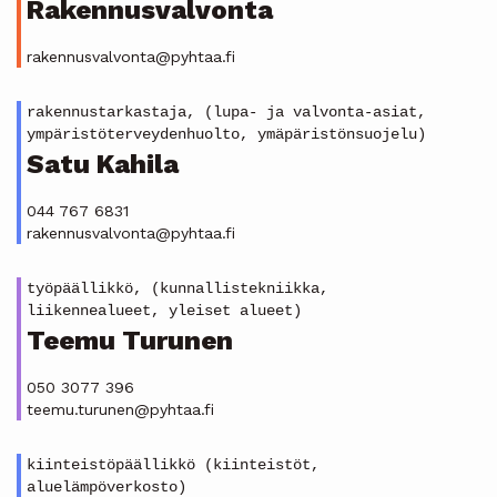
Rakennusvalvonta
rakennusvalvonta@pyhtaa.fi
rakennustarkastaja, (lupa- ja valvonta-asiat,
ympäristöterveydenhuolto, ymäpäristönsuojelu)
Satu Kahila
044 767 6831
rakennusvalvonta@pyhtaa.fi
työpäällikkö, (kunnallistekniikka,
liikennealueet, yleiset alueet)
Teemu Turunen
050 3077 396
teemu.turunen@pyhtaa.fi
kiinteistöpäällikkö (kiinteistöt,
aluelämpöverkosto)