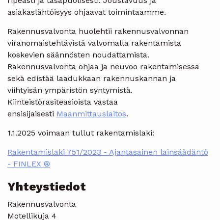
ripeästi ja tasapuolisesti. Joustavuus ja
asiakaslähtöisyys ohjaavat toimintaamme.
Rakennusvalvonta huolehtii rakennusvalvonnan
viranomaistehtävistä valvomalla rakentamista
koskevien säännösten noudattamista.
Rakennusvalvonta ohjaa ja neuvoo rakentamisessa
sekä edistää laadukkaan rakennuskannan ja
viihtyisän ympäristön syntymistä.
Kiinteistörasiteasioista vastaa
ensisijaisesti
Maanmittauslaitos
.
1.1.2025 voimaan tullut rakentamislaki:
Rakentamislaki 751/2023 - Ajantasainen lainsäädäntö
- FINLEX ®
Yhteystiedot
Rakennusvalvonta
Motellikuja 4