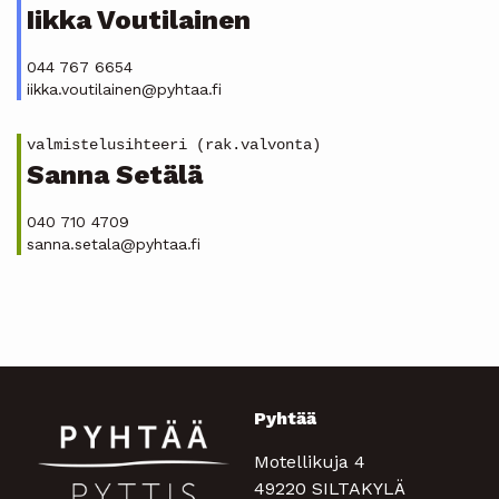
Iikka Voutilainen
044 767 6654
iikka.voutilainen@pyhtaa.fi
valmistelusihteeri (rak.valvonta)
Sanna Setälä
040 710 4709
sanna.setala@pyhtaa.fi
Pyhtää
Motellikuja 4
49220 SILTAKYLÄ