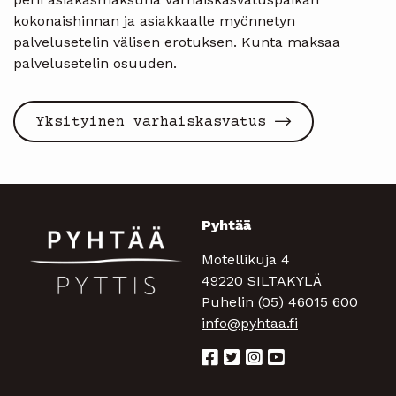
kokonaishinnan ja asiakkaalle myönnetyn
palvelusetelin välisen erotuksen. Kunta maksaa
palvelusetelin osuuden.
Yksityinen varhaiskasvatus
Pyhtää
Motellikuja 4
49220 SILTAKYLÄ
Puhelin (05) 46015 600
info@pyhtaa.fi