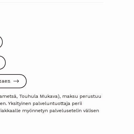
kaen
aikametsä, Touhula Mukava), maksu perustuu
n. Yksityinen palveluntuottaja perii
akkaalle myönnetyn palvelusetelin välisen