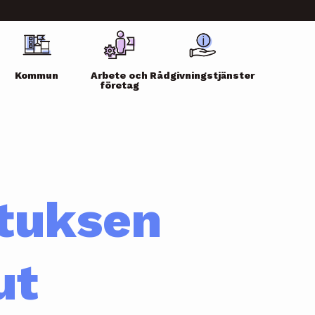
Kommun
Arbete och
Rådgivningstjänster
företag
tuksen
ut