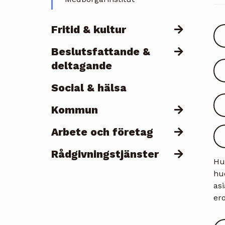
Fritid & kultur
Beslutsfattande &
deltagande
Social & hälsa
Kommun
Arbete och företag
Rådgivningstjänster
Hu
huo
as
er