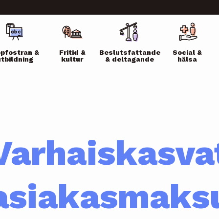
ikko
pfostran &
Fritid &
Beslutsfattande
Social &
utbildning
kultur
& deltagande
hälsa
Varhaiskasva
asiakasmaks