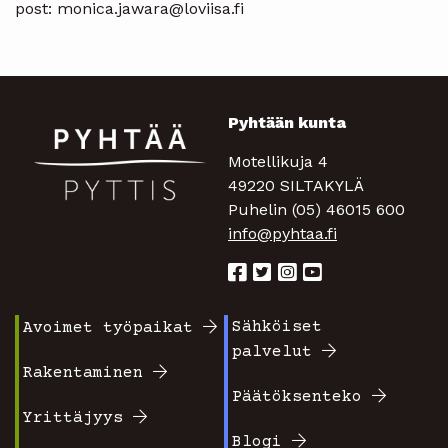
post: monica.jawara@loviisa.fi
Pyhtään kunta
Motellikuja 4
49220 SILTAKYLÄ
Puhelin (05) 46015 600
info@pyhtaa.fi
Sähköiset
Avoimet työpaikat
Footer
Footer
palvelut
valikko
valikko
Rakentaminen
Päätöksenteko
1
2
Yrittäjyys
Blogi