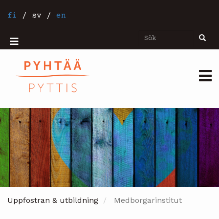
Hoppa
till
fi
/
sv
/
en
huvudinnehåll
Sök
Sök
Mobiilivalikko
Päävalikko
Uppfostran & utbildning
Medborgarinstitut