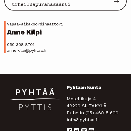
urheiluapurahasääntö
vapaa-aikakoordinaattori
Anne Kilpi
050 308 8701
anne.kilpi@pyhtaa.fi
Pyhtään kunta
Motellikuja 4
49220 SILTAKYLÄ
Puhelin (05) 46015 600
info@pyhtaa.fi