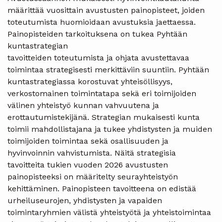
määrittää vuosittain avustusten painopisteet, joiden
toteutumista huomioidaan avustuksia jaettaessa.
Painopisteiden tarkoituksena on tukea Pyhtään
kuntastrategian
tavoitteiden toteutumista ja ohjata avustettavaa
toimintaa strategisesti merkittäviin suuntiin. Pyhtään
kuntastrategiassa korostuvat yhteisöllisyys,
verkostomainen toimintatapa sekä eri toimijoiden
välinen yhteistyö kunnan vahvuutena ja
erottautumistekijänä. Strategian mukaisesti kunta
toimii mahdollistajana ja tukee yhdistysten ja muiden
toimijoiden toimintaa sekä osallisuuden ja
hyvinvoinnin vahvistumista. Näitä strategisia
tavoitteita tukien vuoden 2026 avustusten
painopisteeksi on määritelty seurayhteistyön
kehittäminen. Painopisteen tavoitteena on edistää
urheiluseurojen, yhdistysten ja vapaiden
toimintaryhmien välistä yhteistyötä ja yhteistoimintaa