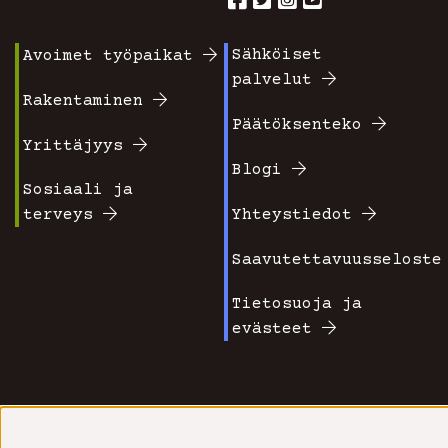
Sähköiset
Avoimet työpaikat
Footer
Footer
palvelut
valikko
valikko
Rakentaminen
Päätöksenteko
1
2
Yrittäjyys
Blogi
Sosiaali ja
terveys
Yhteystiedot
Saavutettavuusseloste
Tietosuoja ja
evästeet