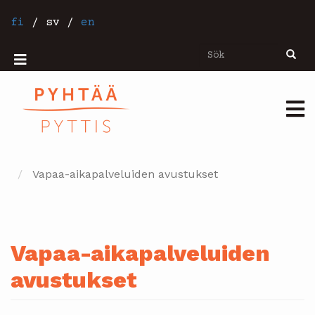
Hoppa
till
fi
/
sv
/
en
huvudinnehåll
Sök
Sök
Mobiilivalikko
Päävalikko
Vapaa-aikapalveluiden avustukset
Vapaa-aikapalveluiden
avustukset