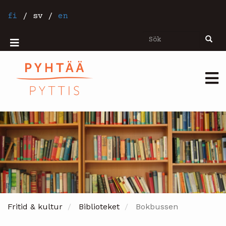
Hoppa
till
fi
/
sv
/
en
huvudinnehåll
Sök
Sök
Mobiilivalikko
Päävalikko
Fritid & kultur
Biblioteket
Bokbussen