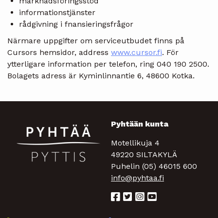
marknadsföringsstöd
informationstjänster
rådgivning i fnansieringsfrågor
Närmare uppgifter om serviceutbudet finns på
Cursors hemsidor, address
www.cursor.fi
. För
ytterligare information per telefon, ring 040 190 2500.
Bolagets adress är Kyminlinnantie 6, 48600 Kotka.
Pyhtään kunta
Motellikuja 4
49220 SILTAKYLÄ
Puhelin (05) 46015 600
info@pyhtaa.fi