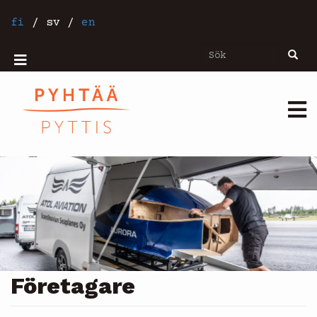
Hoppa
till
fi
/
sv
/
en
huvudinnehåll
Sök
Sök
Mobiilivalikko
Päävalikko
Företagare