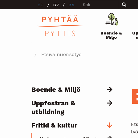
Sök
Hoppa
fi
/
sv
/
en
Sök
till
huvudinnehåll
Pääval
Boende &
Up
Miljö
Etsivä nuorisotyö
Boende & Miljö
Päävalikko
Uppfostran &
utbildning
Fritid & kultur
Ets
työ