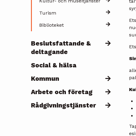
Kultur- och museitjänster
tar
syr
Turism
Ets
Biblioteket
nuo
su
Beslutsfattande &
Ets
deltagande
Si
Social & hälsa
all
Kommun
pal
Ku
Arbete och företag
Rådgivningstjänster
Tap
es