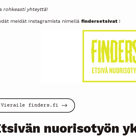
 rohkeasti yhteyttä!
ydät meidät Instagramista nimellä
findersetsivat
!
Vieraile finders.fi
tsivän nuorisotyön y