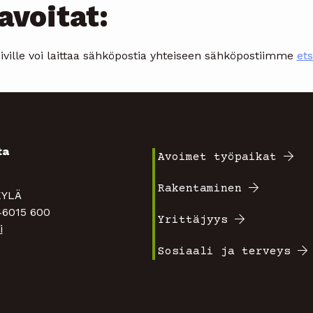
avoitat:
iville voi laittaa sähköpostia yhteiseen sähköpostiimme
ets
ta
Avoimet työpaikat
Footer
4
Rakentaminen
TAKYLÄ
valikko
 46015 600
Yrittäjyys
i
1
Sosiaali ja terveys