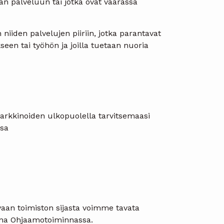
aan palveluun tai jotka ovat vaarassa
niiden palvelujen piiriin, jotka parantavat
een tai työhön ja joilla tuetaan nuoria
markkinoiden ulkopuolella tarvitsemaasi
ssa
vaan toimiston sijasta voimme tavata
ana Ohjaamotoiminnassa.