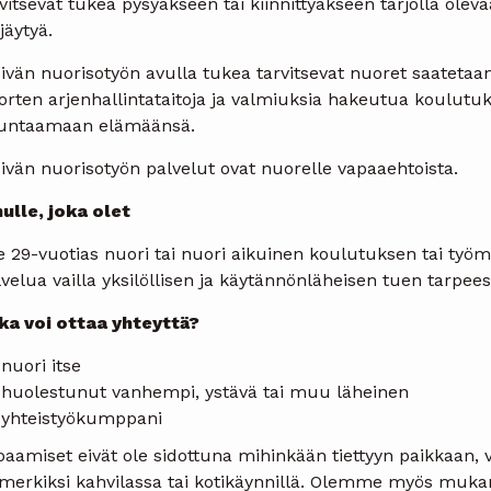
vitsevat tukea pysyäkseen tai kiinnittyäkseen tarjolla olev
jäytyä.
ivän nuorisotyön avulla tukea tarvitsevat nuoret saatetaan 
rten arjenhallintataitoja ja valmiuksia hakeutua koulutuks
untaamaan elämäänsä.
ivän nuorisotyön palvelut ovat nuorelle vapaaehtoista.
nulle, joka olet
e 29-vuotias nuori tai nuori aikuinen koulutuksen tai työ
velua vailla yksilöllisen ja käytännönläheisen tuen tarpee
ka voi ottaa yhteyttä?
nuori itse
huolestunut vanhempi, ystävä tai muu läheinen
yhteistyökumppani
aamiset eivät ole sidottuna mihinkään tiettyyn paikkaan, 
imerkiksi kahvilassa tai kotikäynnillä. Olemme myös muk