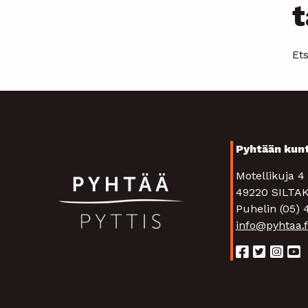
t
Ets
Pyhtään kun
Motellikuja 
49220 SIL
Puhelin (05)
info@pyhtaa.f