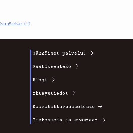
ivat@ekami.fi
.
Sähköiset palvelut
Footer
Päätöksenteko
valikko
Blogi
2
Yhteystiedot
Saavutettavuusseloste
Tietosuoja ja evästeet