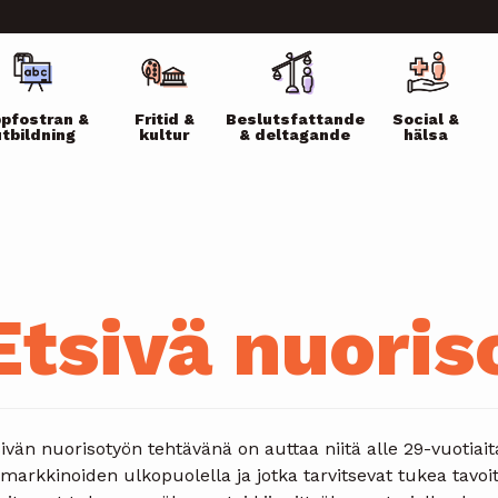
ikko
pfostran &
Fritid &
Beslutsfattande
Social &
utbildning
kultur
& deltagande
hälsa
Etsivä nuoris
ivän nuorisotyön tehtävänä on auttaa niitä alle 29-vuotiait
markkinoiden ulkopuolella ja jotka tarvitsevat tukea tavoit