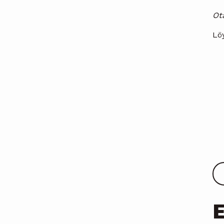
Ota
Lö
E