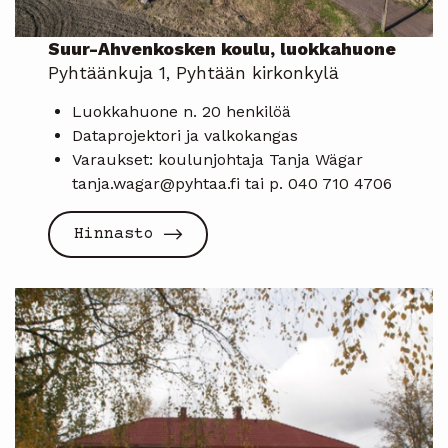
Suur-Ahvenkosken koulu, luokkahuone
Pyhtäänkuja 1, Pyhtään kirkonkylä
Luokkahuone n. 20 henkilöä
Dataprojektori ja valkokangas
Varaukset: koulunjohtaja Tanja Wägar
tanja.wagar@pyhtaa.fi tai p. 040 710 4706
Hinnasto