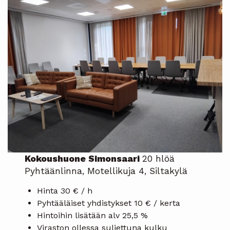
Kokoushuone Simonsaari
20 hlöä
Pyhtäänlinna, Motellikuja 4, Siltakylä
Hinta 30 € / h
Pyhtääläiset yhdistykset 10 € / kerta
Hintoihin lisätään alv 25,5 %
Viraston ollessa suljettuna kulku