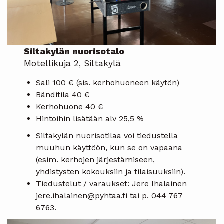
Siltakylän nuorisotalo
Motellikuja 2, Siltakylä
Sali 100 € (sis. kerhohuoneen käytön)
Bänditila 40 €
Kerhohuone 40 €
Hintoihin lisätään alv 25,5 %
Siltakylän nuorisotilaa voi tiedustella
muuhun käyttöön, kun se on vapaana
(esim. kerhojen järjestämiseen,
yhdistysten kokouksiin ja tilaisuuksiin).
Tiedustelut / varaukset: Jere Ihalainen
jere.ihalainen@pyhtaa.fi tai p. 044 767
6763.