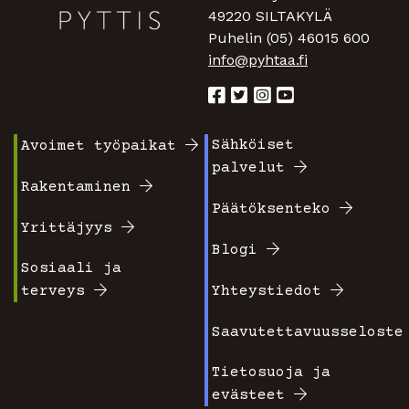
49220 SILTAKYLÄ
Puhelin (05) 46015 600
info@pyhtaa.fi
Sähköiset
Avoimet työpaikat
Footer
Footer
palvelut
valikko
valikko
Rakentaminen
Päätöksenteko
1
2
Yrittäjyys
Blogi
Sosiaali ja
terveys
Yhteystiedot
Saavutettavuusseloste
Tietosuoja ja
evästeet