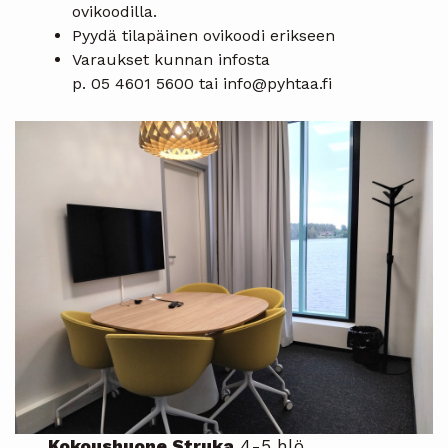
ovikoodilla.
Pyydä tilapäinen ovikoodi erikseen
Varaukset kunnan infosta
p. 05 4601 5600 tai info@pyhtaa.fi
Kokoushuone Struka
4-5 hlö