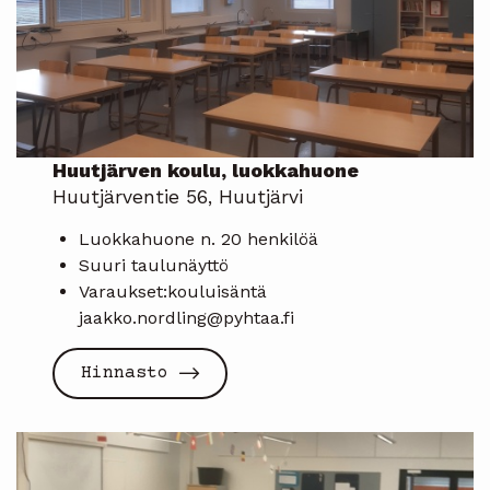
Huutjärven koulu, luokkahuone
Huutjärventie 56, Huutjärvi
Luokkahuone n. 20 henkilöä
Suuri taulunäyttö
Varaukset:kouluisäntä
jaakko.nordling@pyhtaa.fi
Hinnasto