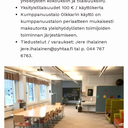
yhdistysten kokouksiin ja tilaisuuksiin).
Yksityistilaisuudet 100 € / käyttökerta
Kumppanuustalo Olkkarin käyttö on
kumppanuustalon periaatteen mukaisesti
maksutonta yleishyödyllisten toimijoiden
toiminnan järjestämiseen.
Tiedustelut / varaukset: Jere Ihalainen
jere.ihalainen@pyhtaa.fi tai p. 044 767
6763.