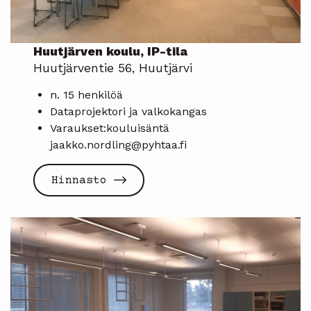
Huutjärven koulu, IP-tila
Huutjärventie 56, Huutjärvi
n. 15 henkilöä
Dataprojektori ja valkokangas
Varaukset:kouluisäntä
jaakko.nordling@pyhtaa.fi
Hinnasto