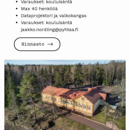
Varaukset: kouluisäntä
Max 40 henkilöä
Dataprojektori ja valkokangas
Varaukset: kouluisäntä
jaakko.nordling@pyhtaa.fi
Hinnasto