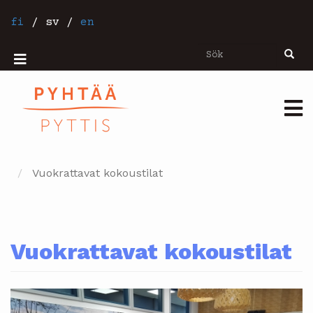
Hoppa
till
fi
/
sv
/
en
huvudinnehåll
Sök
Sök
Mobiilivalikko
Päävalikko
Vuokrattavat kokoustilat
Vuokrattavat kokoustilat