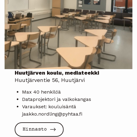
Huutjärven koulu, mediateekki
Huutjärventie 56, Huutjärvi
Max 40 henkilöä
Dataprojektori ja valkokangas
Varaukset: kouluisäntä
jaakko.nordling@pyhtaa.fi
Hinnasto