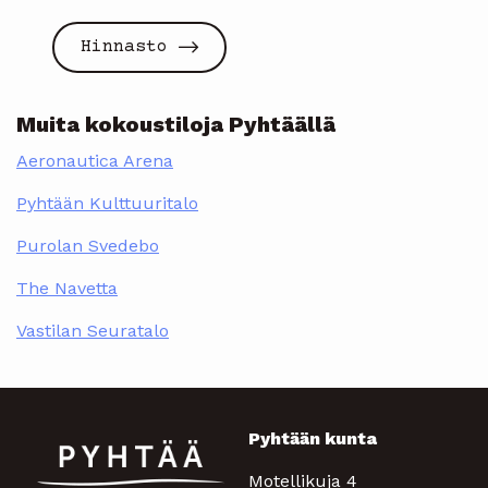
Hinnasto
Muita kokoustiloja Pyhtäällä
Aeronautica Arena
Pyhtään Kulttuuritalo
Purolan Svedebo
The Navetta
Vastilan Seuratalo
Pyhtään kunta
Motellikuja 4