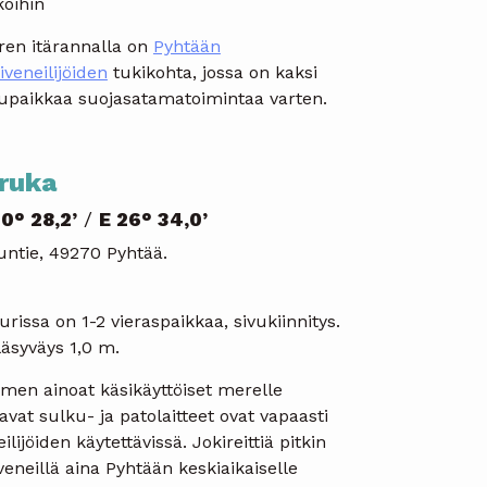
koihin
ren itärannalla on
Pyhtään
iveneilijöiden
tukikohta, jossa on kaksi
jupaikkaa suojasatamatoimintaa varten.
ruka
0° 28,2’
/
E 26° 34,0’
untie, 49270 Pyhtää.
urissa on 1-2 vieraspaikkaa, sivukiinnitys.
läsyväys 1,0 m.
men ainoat käsikäyttöiset merelle
avat sulku- ja patolaitteet ovat vapaasti
ilijöiden käytettävissä. Jokireittiä pitkin
veneillä aina Pyhtään keskiaikaiselle