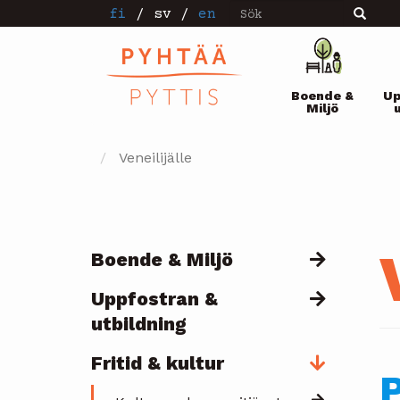
Sök
Hoppa
fi
/
sv
/
en
Sök
till
huvudinnehåll
Pääval
Boende &
Up
Miljö
Veneilijälle
Boende & Miljö
Päävalikko
Uppfostran &
utbildning
Fritid & kultur