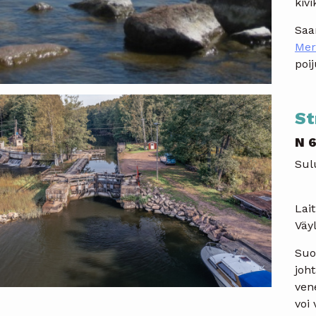
kivi
Saa
Mer
poi
St
N 6
Sul
Lait
Väy
Suo
joht
vene
voi 