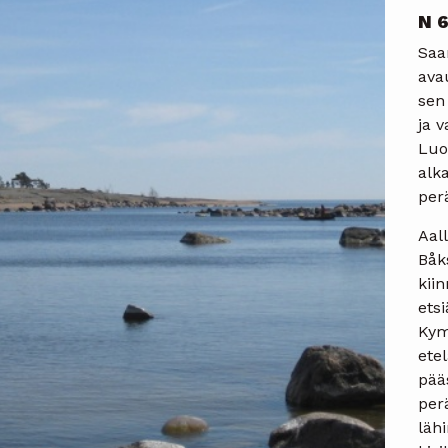
N 6
Saa
avau
sen 
ja v
Luo
alk
per
Aal
Båk
kii
etsi
Kym
ete
pää
perä
läh