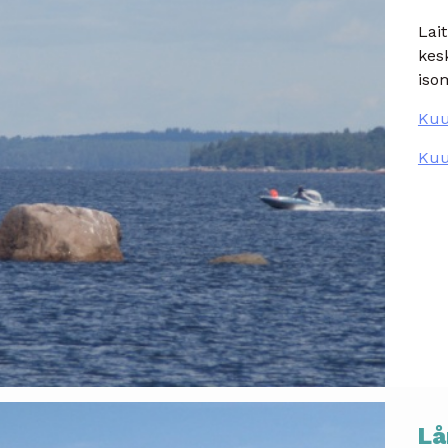
Lai
kes
iso
Kuu
Kuu
Lå