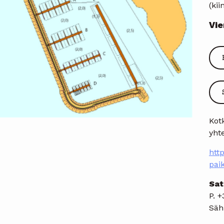
(kii
Vie
Kot
yht
http
pai
Sat
P. 
Säh