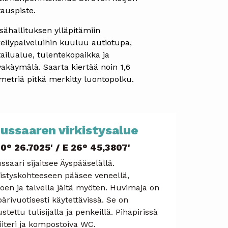
tauspiste.
sähallituksen ylläpitämiin
keilypalveluihin kuuluu autiotupa,
tailualue, tulentekopaikka ja
vakäymälä. Saarta kiertää noin 1,6
ometriä pitkä merkitty luontopolku.
ussaaren virkistysalue
0° 26.7025' / E 26° 45,3807'
saari sijaitsee Äyspääselällä.
kistyskohteeseen pääsee veneellä,
oen ja talvella jäitä myöten. Huvimaja on
ärivuotisesti käytettävissä. Se on
stettu tulisijalla ja penkeillä. Pihapirissä
liiteri ja kompostoiva WC.