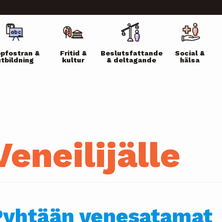
ikko
pfostran &
Fritid &
Beslutsfattande
Social &
utbildning
kultur
& deltagande
hälsa
Veneilijälle
Pyhtään venesatamat