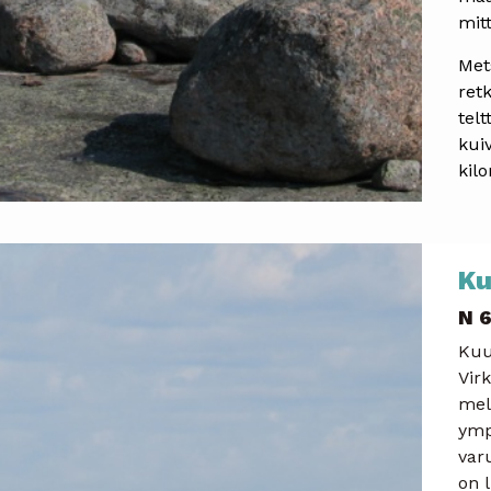
mit
Met
ret
telt
kui
kil
Ku
N 6
Kuus
Vir
mel
ymp
varu
on 