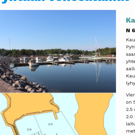
Ka
N 6
Kau
Pyh
saa
yht
aall
Kau
lyh
Vier
on 
2.5
2.0
lai
metr