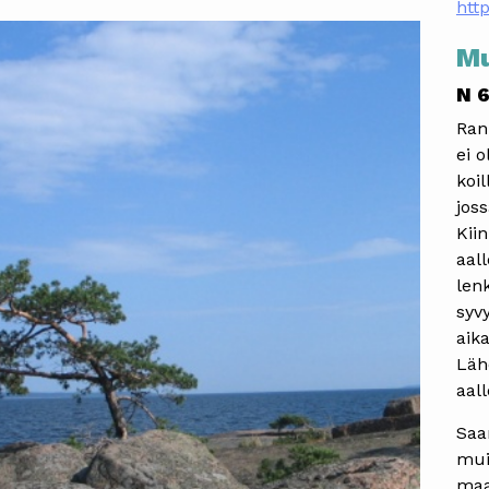
http
Mu
N 6
Rann
ei 
koil
jos
Kiin
aal
len
syv
aik
Läh
aal
Saa
mui
maa