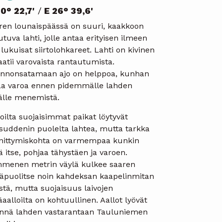
0° 22,7'
/
E 26° 39,6'
ren lounaispäässä on suuri, kaakkoon
tuva lahti, jolle antaa erityisen ilmeen
lukuisat siirtolohkareet. Lahti on kivinen
aatii varovaista rantautumista.
nnonsatamaan ajo on helppoa, kunhan
aa varoa ennen pidemmälle lahden
älle menemistä.
loilta suojaisimmat paikat löytyvät
suddenin puolelta lahtea, mutta tarkka
nnittymiskohta on varmempaa kunkin
ä itse, pohjaa tähystäen ja varoen.
menen metrin väylä kulkee saaren
läpuolitse noin kahdeksan kaapelinmitan
stä, mutta suojaisuus laivojen
aalloilta on kohtuullinen. Aallot lyövät
innä lahden vastarantaan Tauluniemen