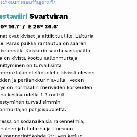
s://kaunissaarifagero.fi/
staviiri
Svartviran
0° 16.7' / E 26° 36.6'
at ovat kiviset ja alttiit tuulille. Laituria
ole. Paras paikka rantautua on saaren
lisrannalla Kaiskerin saarta vastapäätä,
sa on kivistä koottu aallonmurtaja.
nittyminen on turvallisinta
lonmurtajan eteläpuolelle kivissä olevien
kkien ja peräankkurin avulla. Veden
yys on normaalin meriveden korkeuden
ana kesäkaudella 1-3 metriä.
estyminen turvallisimmin
lonmurtajan pohjoispuolelta.
ressa on sodanaikaisia rakennelmia,
nainen jatulintarha ja Unescon
ilmanperintökohde Struven ketjun