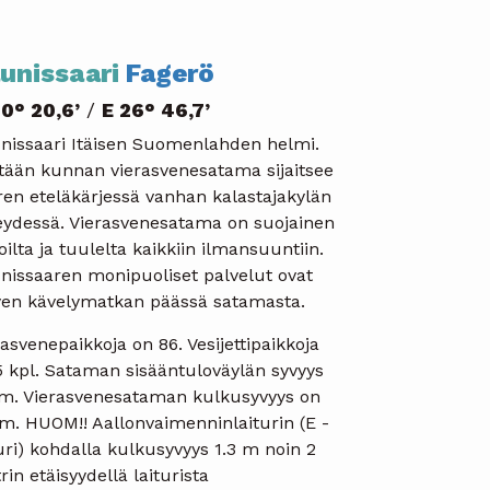
unissaari
Fagerö
0° 20,6’
/
E 26° 46,7’
nissaari Itäisen Suomenlahden helmi.
tään kunnan vierasvenesatama sijaitsee
ren eteläkärjessä vanhan kalastajakylän
eydessä. Vierasvenesatama on suojainen
oilta ja tuulelta kaikkiin ilmansuuntiin.
nissaaren monipuoliset palvelut ovat
yen kävelymatkan päässä satamasta.
asvenepaikkoja on 86. Vesijettipaikkoja
5 kpl. Sataman sisääntuloväylän syvyys
 m. Vierasvenesataman kulkusyvyys on
 m. HUOM!! Aallonvaimenninlaiturin (E -
turi) kohdalla kulkusyvyys 1.3 m noin 2
in etäisyydellä laiturista