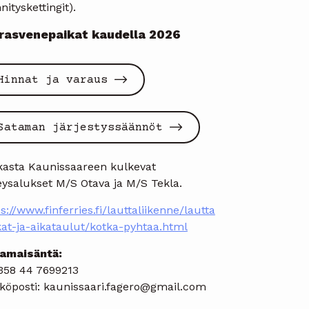
nnityskettingit).
rasvenepaikat kaudella 2026
Hinnat ja varaus
Sataman järjestyssäännöt
kasta Kaunissaareen kulkevat
eysalukset M/S Otava ja M/S Tekla.
s://www.finferries.fi/lauttaliikenne/lautta
kat-ja-aikataulut/kotka-pyhtaa.html
amaisäntä:
+358 44 7699213
köposti: kaunissaari.fagero@gmail.com