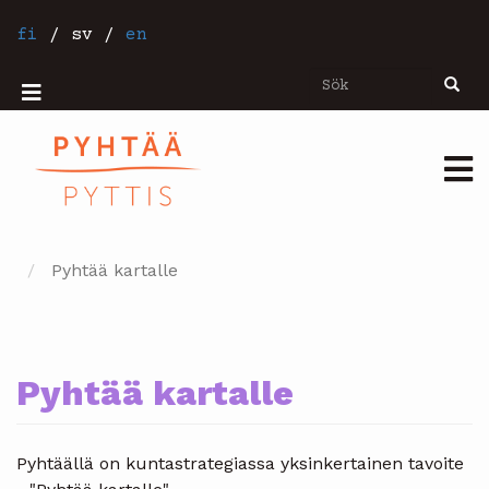
Hoppa
till
fi
/
sv
/
en
huvudinnehåll
Sök
Sök
Mobiilivalikko
Päävalikko
Pyhtää kartalle
Pyhtää kartalle
Pyhtäällä on kuntastrategiassa yksinkertainen tavoite