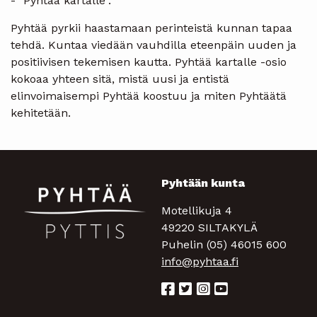
- "Pyhtää kartalle".
Pyhtää pyrkii haastamaan perinteistä kunnan tapaa
tehdä. Kuntaa viedään vauhdilla eteenpäin uuden ja
positiivisen tekemisen kautta. Pyhtää kartalle -osio
kokoaa yhteen sitä, mistä uusi ja entistä
elinvoimaisempi Pyhtää koostuu ja miten Pyhtäätä
kehitetään.
Pyhtään kunta
Motellikuja 4
49220 SILTAKYLÄ
Puhelin (05) 46015 600
info@pyhtaa.fi