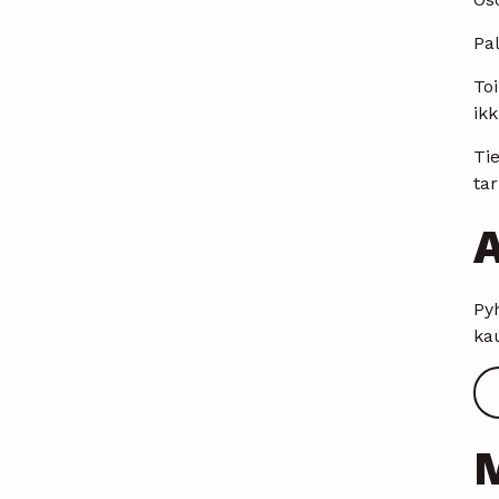
Pal
To
ik
Ti
tar
A
Py
kau