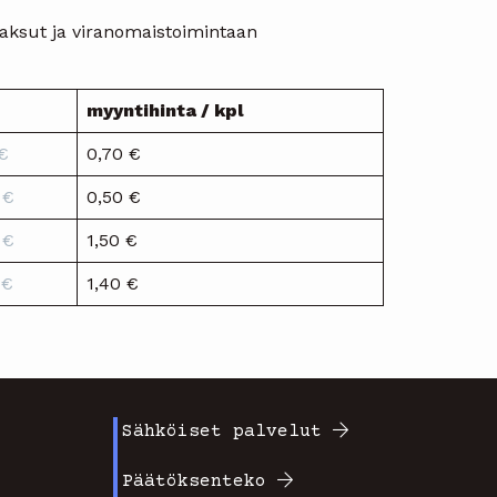
aksut ja viranomaistoimintaan
myyntihinta / kpl
 €
0,70 €
 €
0,50 €
 €
1,50 €
 €
1,40 €
Sähköiset palvelut
Footer
Päätöksenteko