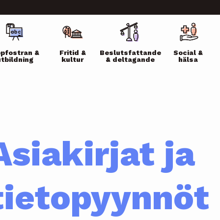
ikko
pfostran &
Fritid &
Beslutsfattande
Social &
utbildning
kultur
& deltagande
hälsa
Asiakirjat ja
tietopyynnöt