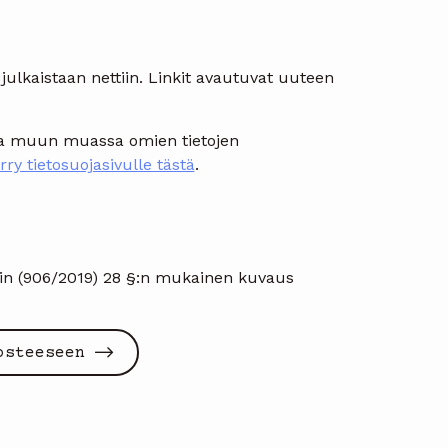
julkaistaan nettiin. Linkit avautuvat uuteen
ista muun muassa omien tietojen
irry tietosuojasivulle tästä
.
ain (906/2019) 28 §:n mukainen kuvaus
osteeseen