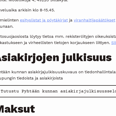
veluaika arkisin klo 8-15.45.
imielinten
esityslistat ja pöytäkirjat
ja
viranhaltijapäätökset
kunaan.
etosuojaosiosta löytyy tietoa mm. rekisteröityjen oikeuks
kastukseen ja virheellisten tietojen korjaukseen liittyen.
Si
siakirjojen julkisuus
htään kunnan asiakirjajulkisuuskuvaus on tiedonhallintal
pungin tiedoista ja asiakirjoista
Tutustu Pyhtään kunnan asiakirjajulkisuussel
Maksut