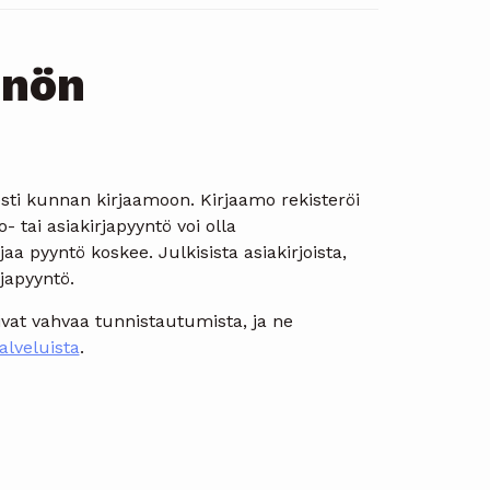
nnön
esti kunnan kirjaamoon. Kirjaamo rekisteröi
- tai asiakirjapyyntö voi olla
aa pyyntö koskee. Julkisista asiakirjoista,
rjapyyntö.
tivat vahvaa tunnistautumista, ja ne
alveluista
.