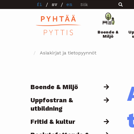
Sök
Hoppa
fi
/
sv
/
en
Sök
till
huvudinnehåll
Pääval
Boende &
Up
Miljö
Asiakirjat ja tietopyynnöt
Boende & Miljö
Päävalikko
Uppfostran &
utbildning
Fritid & kultur