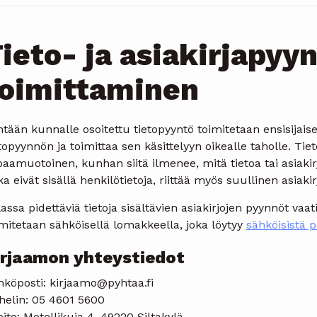
ieto- ja asiakirjapyy
oimittaminen
tään kunnalle osoitettu tietopyyntö toimitetaan ensisijais
topyynnön ja toimittaa sen käsittelyyn oikealle taholle. Tieto
aamuotoinen, kunhan siitä ilmenee, mitä tietoa tai asiakirj
ka eivät sisällä henkilötietoja, riittää myös suullinen asiaki
assa pidettäviä tietoja sisältävien asiakirjojen pyynnöt vaa
mitetaan sähköisellä lomakkeella, joka löytyy
sähköisistä p
irjaamon yhteystiedot
hköposti: kirjaamo@pyhtaa.fi
helin: 05 4601 5600
ite: Motellikuja 4, 49220 Siltakylä.