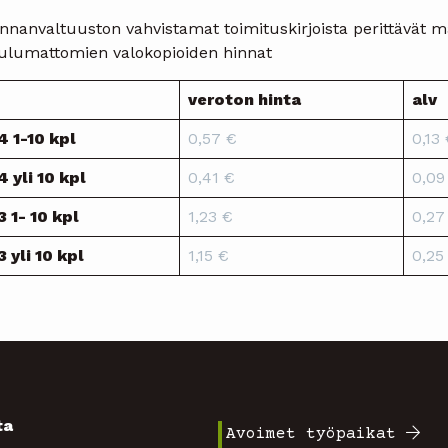
nnanvaltuuston vahvistamat toimituskirjoista perittävät m
ulumattomien valokopioiden hinnat
veroton hinta
alv
4 1-10 kpl
0,57 €
0,13
4 yli 10 kpl
0,41 €
0,09
3 1- 10 kpl
1,23 €
0,27
3 yli 10 kpl
1,15 €
0,25
ta
Avoimet työpaikat