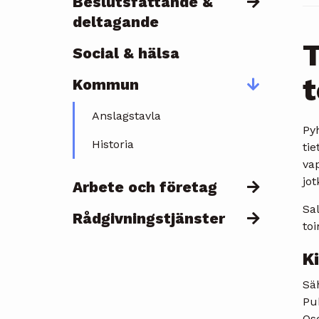
Beslutsfattande &
deltagande
T
Social & hälsa
t
Kommun
Anslagstavla
Pyh
Historia
tie
vap
jot
Arbete och företag
Sal
Rådgivningstjänster
toi
K
Sä
Pu
Oso